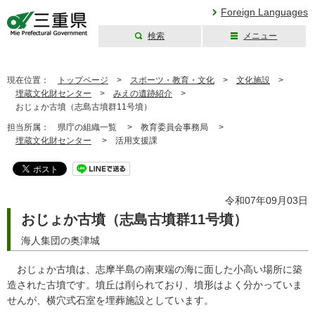
Foreign Languages
検索
メニュー
三重県公式ウェブ
サイト
現在位置：
トップページ
>
スポーツ・教育・文化
>
文化施設
>
埋蔵文化財センター
>
みえの遺跡紹介
>
おじょか古墳（志島古墳群11号墳）
担当所属：
県庁の組織一覧 >
教育委員会事務局 >
埋蔵文化財センター
>
活用支援課
令和07年09月03日
おじょか古墳（志島古墳群11号墳）
海人集団の奥津城
おじょか古墳は、志摩半島の南東端の海に面した小高い場所に築
造された古墳です。墳丘は削られており、墳形はよく分かっていま
せんが、横穴式石室を埋葬施設としています。