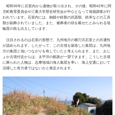
昭和36年に石室内から遺物が取り出され、その後、昭和42年に阿
児町教育委員会や三重大学歴史研究会が中心となって発掘調査が行
われています。石室内には、銅鏡や鉄製の武器類、鉄斧などの工具
類が副葬されていました。また、被葬者の頭を載せたとみられる埴
輪質の枕も出土しています。
注目されるのは石室の形態で、九州地方の横穴式石室との共通性
が認められます。したがって、この古墳を築造した集団は、九州地
方の集団と強いつながりを有していたと考えられます。また、おじ
ょか古墳付近からは、太平洋の航路が一望できます。こうした古墳
に葬られた人物は、志摩地域の海人集団を率い、海上交通において
活躍した有力者ではないかと推定されます。