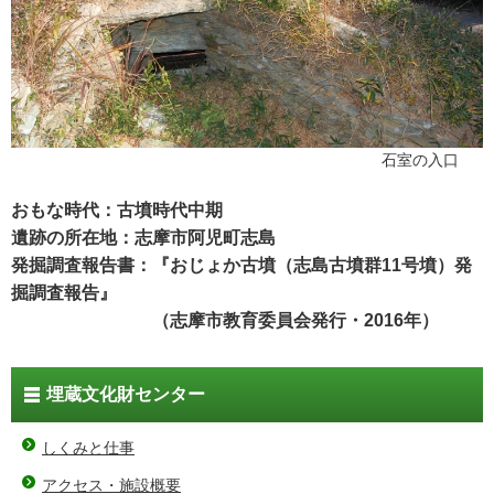
石室の入口
おもな時代：古墳時代中期
遺跡の所在地：志摩市阿児町志島
発掘調査報告書：『おじょか古墳（志島古墳群11号墳）発
掘調査報告』
（志摩市教育委員会発行・2016年）
埋蔵文化財センター
しくみと仕事
アクセス・施設概要