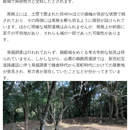
殿城で南朝勢力と交戦したとされます。
尾根上には、土塁で囲まれた径40ｍほどの曲輪が良好な状態で残
されており、その両側には尾根を断ち切るように堀切が設けられて
います。ほかに明確な城郭遺構はみられませんが、尾根上や斜面に
若干の平坦地があり、それらも城の一部であった可能性がありま
す。
発掘調査は行われておらず、鵜殿城をめぐる考古学的な知見は得
られていません。しかしながら、山麓の鵜殿西遺跡では、新宮紀宝
道路建設に伴う発掘調査で鎌倉時代から室町時代にかけての屋敷地
が発見され、有力者が居住していたことなどが分かってきていま
す。