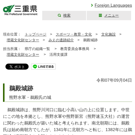
Foreign Languages
検索
メニュー
三重県公式ウェブ
サイト
現在位置：
トップページ
>
スポーツ・教育・文化
>
文化施設
>
埋蔵文化財センター
>
みえの遺跡紹介
>
鵜殿城跡
担当所属：
県庁の組織一覧 >
教育委員会事務局 >
埋蔵文化財センター
>
活用支援課
令和07年09月04日
鵜殿城跡
熊野水軍・鵜殿氏の城
鵜殿城跡は、熊野川河口に臨む小高い山の上に位置します。中世
にこの地を本拠とし、熊野水軍や熊野新宮（熊野速玉大社）の運営
に関わった鵜殿氏が築いた城と考えられます。南北朝期には、鵜殿
氏は始め南朝方でしたが、1341年に北朝方へと転じ、1382年には鵜