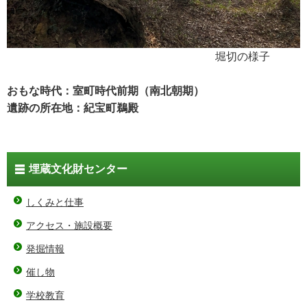
堀切の様子
おもな時代：室町時代前期（南北朝期）
遺跡の所在地：紀宝町鵜殿
埋蔵文化財センター
しくみと仕事
アクセス・施設概要
発掘情報
催し物
学校教育