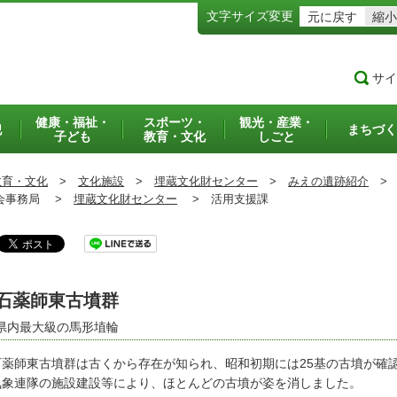
文字サイズ変更
元に戻す
縮小
サイ
健康・福祉・
スポーツ・
観光・産業・
犯
まちづく
子ども
教育・文化
しごと
教育・文化
>
文化施設
>
埋蔵文化財センター
>
みえの遺跡紹介
>
事務局 >
埋蔵文化財センター
>
活用支援課
石薬師東古墳群
県内最大級の馬形埴輪
薬師東古墳群は古くから存在が知られ、昭和初期には25基の古墳が確認
気象連隊の施設建設等により、ほとんどの古墳が姿を消しました。