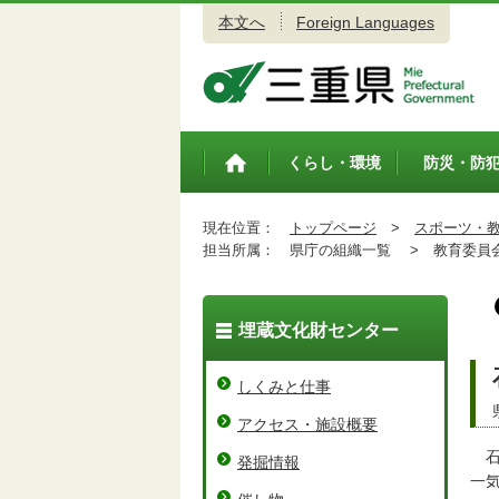
本文へ
Foreign Languages
三重県公式ウェブサイト
くらし・環境
防災・防
トップペ
ージ
現在位置：
トップページ
>
スポーツ・
担当所属：
県庁の組織一覧 >
教育委員会
埋蔵文化財センター
しくみと仕事
アクセス・施設概要
石
発掘情報
一