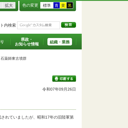
色の変更
拡大
標準
青
黄
黒
ト内検索
県政・
り
組織・業務
お知らせ情報
石薬師東古墳群
令和07年09月26日
印刷する
されていましたが、昭和17年の旧陸軍第