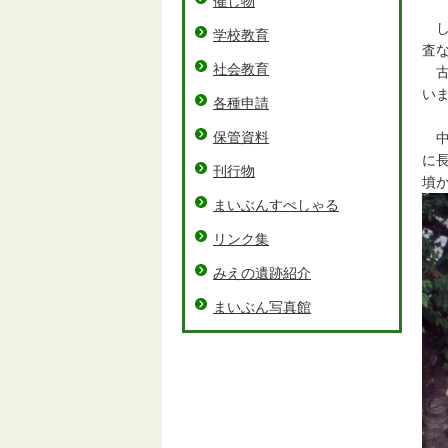
催し物
し
学校教育
査
社会教育
古
い
各種申請
保管資料
中
に
刊行物
墳
まいぶんすぺしゃる
リンク集
みえの遺跡紹介
まいぶん写真館