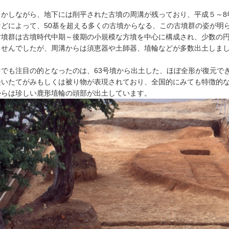
かしながら、地下には削平された古墳の周溝が残っており、平成５～8
などによって、50基を超える多くの古墳からなる、この古墳群の姿が明
墳群は古墳時代中期～後期の小規模な方墳を中心に構成され、少数の円
ませんでしたが、周溝からは須恵器や土師器、埴輪などが多数出土しま
でも注目の的となったのは、63号墳から出土した、ほぼ全形が復元で
長いたてがみもしくは被り物が表現されており、全国的にみても特徴的な
からは珍しい鹿形埴輪の頭部が出土しています。