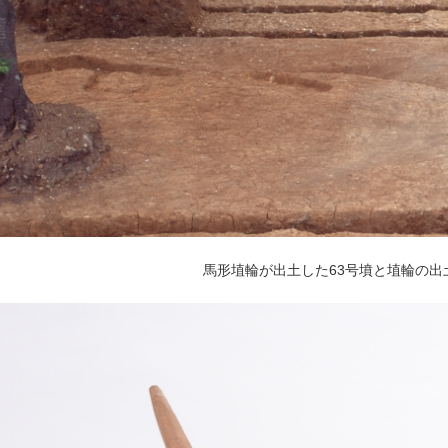
馬形埴輪が出土した63号墳と埴輪の出