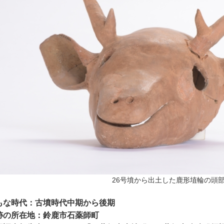
26号墳から出土した鹿形埴輪の
もな時代：古墳時代中期から後期
跡の所在地：鈴鹿市石薬師町