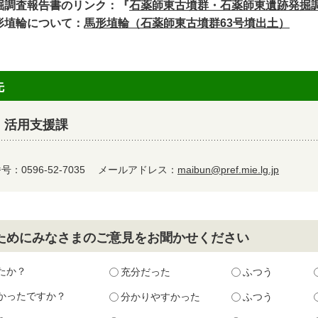
掘調査報告書のリンク：『
石薬師東古墳群・石薬師東遺跡発掘
形埴輪について：
馬形埴輪（石薬師東古墳群63号墳出土）
先
 活用支援課
：0596-52-7035
メールアドレス：
maibun@pref.mie.lg.jp
ためにみなさまのご意見をお聞かせください
たか？
充分だった
ふつう
かったですか？
分かりやすかった
ふつう