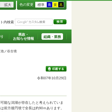
色の変更
拡大
標準
青
黄
黒
ト内検索
県政・
り
組織・業務
お知らせ情報
池ノ谷古墳
令和07年10月29日
印刷する
可能な潟湖が存在したと考えられていま
は前方後円墳で全長は約90ｍあります。