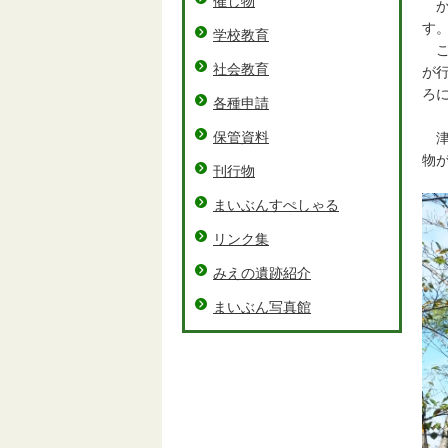
催し物
か
す
学校教育
こ
社会教育
が
ろ
各種申請
保管資料
津
物
刊行物
まいぶんすぺしゃる
リンク集
みえの遺跡紹介
まいぶん写真館