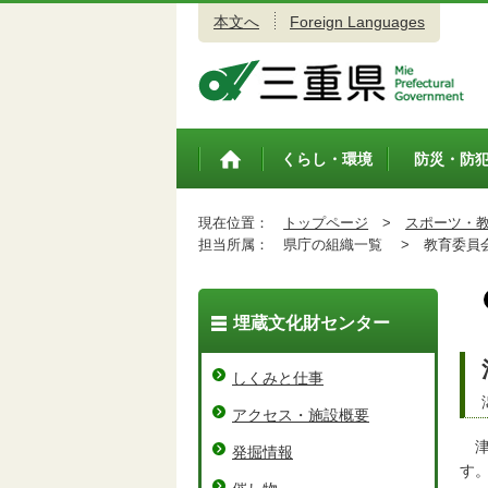
本文へ
Foreign Languages
三重県公式ウェブサイト
くらし・環境
防災・防
トップペ
ージ
現在位置：
トップページ
>
スポーツ・
担当所属：
県庁の組織一覧 >
教育委員会
埋蔵文化財センター
しくみと仕事
アクセス・施設概要
津
発掘情報
す