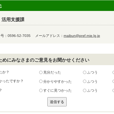
先
 活用支援課
：0596-52-7035
メールアドレス：
maibun@pref.mie.lg.jp
ためにみなさまのご意見をお聞かせください
たか？
充分だった
ふつう
かったですか？
分かりやすかった
ふつう
？
すぐに見つかった
ふつう