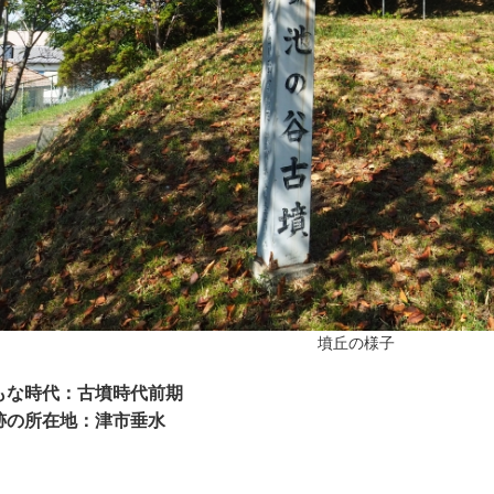
墳丘の様子
もな時代：古墳時代前期
跡の所在地：津市垂水