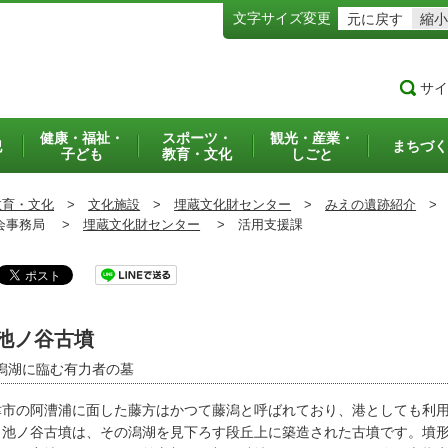
文字サイズ変更
元に戻す
縮小
サイ
健康・福祉・
スポーツ・
観光・産業・
犯
まちづく
子ども
教育・文化
しごと
教育・文化
>
文化施設
>
埋蔵文化財センター
>
みえの遺跡紹介
>
事務局 >
埋蔵文化財センター
>
活用支援課
池ノ谷古墳
潟湖に臨む有力者の墓
市の阿漕浦に面した藤方はかつて藤潟と呼ばれており、港としても利用
。池ノ谷古墳は、その潟湖を見下ろす段丘上に築造された古墳です。墳形