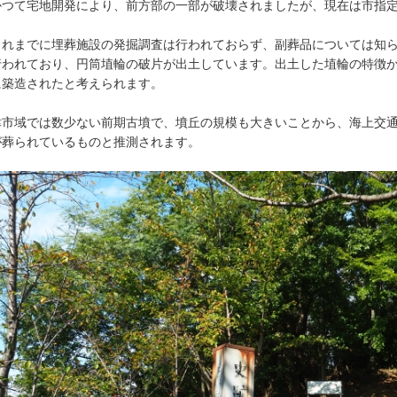
つて宅地開発により、前方部の一部が破壊されましたが、現在は市指定
。
れまでに埋葬施設の発掘調査は行われておらず、副葬品については知ら
行われており、円筒埴輪の破片が出土しています。出土した埴輪の特徴
に築造されたと考えられます。
市域では数少ない前期古墳で、墳丘の規模も大きいことから、海上交通
が葬られているものと推測されます。