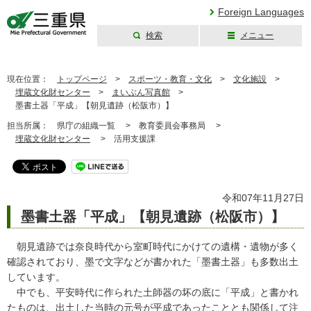
Foreign Languages
検索
メニュー
三重県公式ウェブ
サイト
現在位置：
トップページ
>
スポーツ・教育・文化
>
文化施設
>
埋蔵文化財センター
>
まいぶん写真館
>
墨書土器「平成」【朝見遺跡（松阪市）】
担当所属：
県庁の組織一覧 >
教育委員会事務局 >
埋蔵文化財センター
>
活用支援課
令和07年11月27日
墨書土器「平成」【朝見遺跡（松阪市）】
朝見遺跡では奈良時代から室町時代にかけての遺構・遺物が多く
確認されており、墨で文字などが書かれた「墨書土器」も多数出土
しています。
中でも、平安時代に作られた土師器の坏の底に「平成」と書かれ
たものは、出土した当時の元号が平成であったこととも関係して注