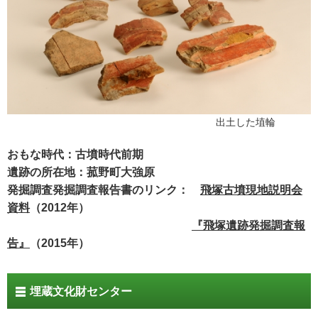
出土した埴輪
おもな時代：古墳時代前期
遺跡の所在地：菰野町大強原
発掘調査発掘調査報告書のリンク：
飛塚古墳現地説明会
資料
（2012年）
『飛塚遺跡発掘調査報
告』
（2015年）
埋蔵文化財センター