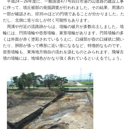
平成24～26年度に、一般国道477号四日市湯の山道路の建設工事
に伴って、墳丘裾部の発掘調査が行われました。その結果、周溝の
一部が確認され、径35ｍほどの円墳であることが分かりました。た
だし、北側に造り出しが付く可能性もあります。
周溝や付近の流路跡からは、埴輪の破片が多数出土しました。埴
輪には、円筒埴輪や壺形埴輪、家形埴輪があります。円筒埴輪の多
くは外面が赤く塗彩されているうえに、口縁部が壺の口縁状に開い
たり、胴部が張って樽形に近い形になるなど、特徴的なものです。
壺形埴輪も、東海地方独自の流れを汲むものとみられます。飛塚古
墳の埴輪には、地域色がかなり強く表れているといえるでしょう。