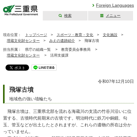
Foreign Languages
検索
メニュー
三重県公式ウェブ
サイト
現在位置：
トップページ
>
スポーツ・教育・文化
>
文化施設
>
埋蔵文化財センター
>
みえの遺跡紹介
>
飛塚古墳
担当所属：
県庁の組織一覧 >
教育委員会事務局 >
埋蔵文化財センター
>
活用支援課
令和07年12月10日
飛塚古墳
地域色の強い埴輪たち
飛塚古墳は、三重県北部を流れる海蔵川の支流の竹谷川沿いに位
置する、古墳時代前期末の古墳です。明治時代に鉄刀や銅鏡、勾
玉、管玉などが出土したとされますが、これらの遺物の所在は分か
っていません。