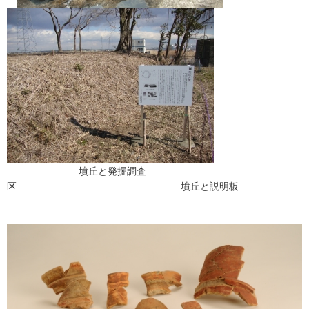
墳丘と発掘調査
区 墳丘と説明板