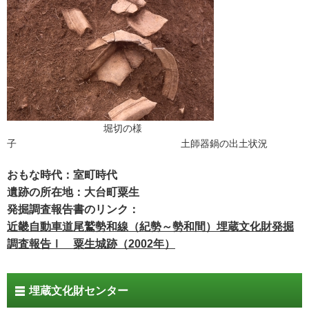
堀切の様
子 土師器鍋の出土状況
おもな時代：室町時代
遺跡の所在地：大台町粟生
発掘調査報告書のリンク：
近畿自動車道尾鷲勢和線（紀勢～勢和間）埋蔵文化財発掘
調査報告Ⅰ 粟生城跡（2002年）
埋蔵文化財センター