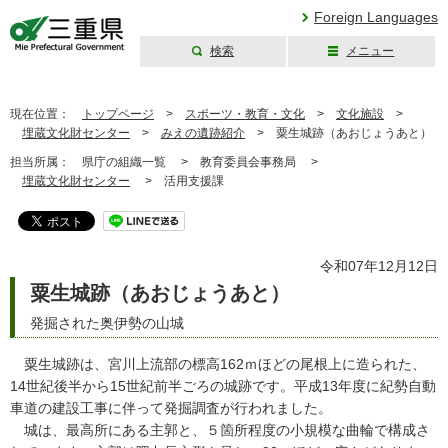
Foreign Languages
検索
メニュー
三重県公式ウェブ
サイト
現在位置：
トップページ
>
スポーツ・教育・文化
>
文化施設
>
埋蔵文化財センター
>
みえの遺跡紹介
>
粟生城跡（あおじょうあと）
担当所属：
県庁の組織一覧 >
教育委員会事務局 >
埋蔵文化財センター
>
活用支援課
令和07年12月12日
粟生城跡（あおじょうあと）
発掘された奥伊勢の山城
粟生城跡は、宮川上流部の標高162ｍほどの尾根上に造られた、
14世紀後半から15世紀前半ごろの城跡です。平成13年度に紀勢自動
車道の建設工事に伴って発掘調査が行われました。
城は、最高所にある主郭と、５箇所程度の小規模な曲輪で構成さ