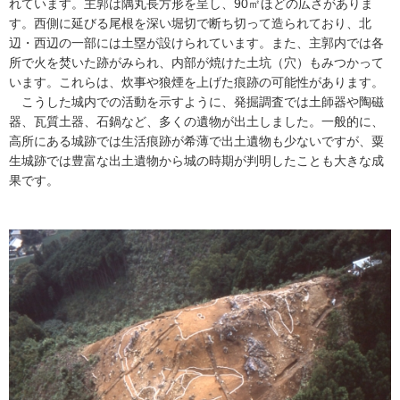
れています。主郭は隅丸長方形を呈し、90㎡ほどの広さがありま
す。西側に延びる尾根を深い堀切で断ち切って造られており、北
辺・西辺の一部には土塁が設けられています。また、主郭内では各
所で火を焚いた跡がみられ、内部が焼けた土坑（穴）もみつかって
います。これらは、炊事や狼煙を上げた痕跡の可能性があります。
こうした城内での活動を示すように、発掘調査では土師器や陶磁
器、瓦質土器、石鍋など、多くの遺物が出土しました。一般的に、
高所にある城跡では生活痕跡が希薄で出土遺物も少ないですが、粟
生城跡では豊富な出土遺物から城の時期が判明したことも大きな成
果です。