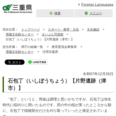
Foreign Languages
検索
メニュー
三重県公式ウェブ
サイト
現在位置：
トップページ
>
スポーツ・教育・文化
>
文化施設
>
埋蔵文化財センター
>
まいぶん写真館
>
石包丁（いしぼうちょう）【片野遺跡（津市）】
担当所属：
県庁の組織一覧 >
教育委員会事務局 >
埋蔵文化財センター
>
活用支援課
令和07年12月26日
石包丁（いしぼうちょう）【片野遺跡（津
市）】
「包丁」というと、用途は調理と思いがちですが、石包丁は弥生
時代に稲刈りに用いたものです。田の中の稲が実ったところから順
に、石包丁で稲穂部分だけを刈り取っていったと推定されていま