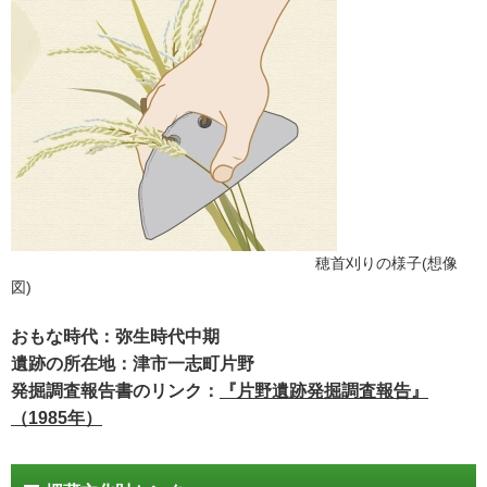
穂首刈りの様子(想像
図)
おもな時代：弥生時代中期
遺跡の所在地：津市一志町片野
発掘調査報告書のリンク：
『片野遺跡発掘調査報告』
（1985年）