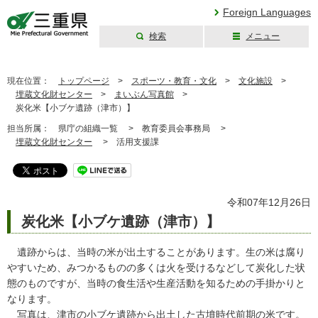
Foreign Languages
検索
メニュー
三重県公式ウェブ
サイト
現在位置：
トップページ
>
スポーツ・教育・文化
>
文化施設
>
埋蔵文化財センター
>
まいぶん写真館
>
炭化米【小ブケ遺跡（津市）】
担当所属：
県庁の組織一覧 >
教育委員会事務局 >
埋蔵文化財センター
>
活用支援課
令和07年12月26日
炭化米【小ブケ遺跡（津市）】
遺跡からは、当時の米が出土することがあります。生の米は腐り
やすいため、みつかるものの多くは火を受けるなどして炭化した状
態のものですが、当時の食生活や生産活動を知るための手掛かりと
なります。
写真は、津市の小ブケ遺跡から出土した古墳時代前期の米です。