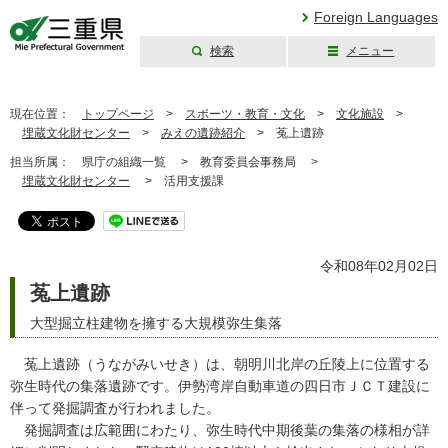
Foreign Languages
検索
メニュー
三重県公式ウェブ
サイト
現在位置：
トップページ
>
スポーツ・教育・文化
>
文化施設
>
埋蔵文化財センター
>
みえの遺跡紹介
>
菟上遺跡
担当所属：
県庁の組織一覧 >
教育委員会事務局 >
埋蔵文化財センター
>
活用支援課
令和08年02月02日
菟上遺跡
大型掘立柱建物を擁する大規模弥生集落
菟上遺跡（うながみいせき）は、朝明川北岸の丘陵上に位置する
弥生時代の集落遺跡です。伊勢湾岸自動車道の四日市ＪＣＴ建設に
伴って発掘調査が行われました。
発掘調査は広範囲にわたり、弥生時代中期後葉の集落の様相が詳