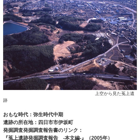
上空から見た菟上遺
跡
おもな時代：弥生時代中期
遺跡の所在地：四日市市伊坂町
発掘調査発掘調査報告書のリンク：
『
菟上遺跡発掘調査報告 -本文編-
』（2005年）