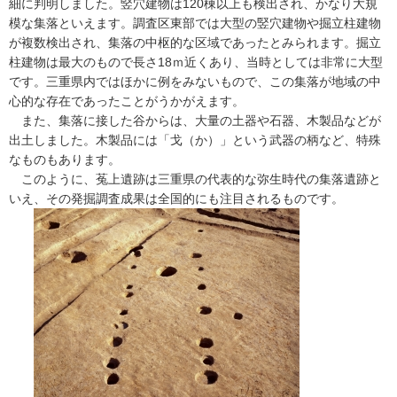
細に判明しました。竪穴建物は120棟以上も検出され、かなり大規
模な集落といえます。調査区東部では大型の竪穴建物や掘立柱建物
が複数検出され、集落の中枢的な区域であったとみられます。掘立
柱建物は最大のもので長さ18ｍ近くあり、当時としては非常に大型
です。三重県内ではほかに例をみないもので、この集落が地域の中
心的な存在であったことがうかがえます。
また、集落に接した谷からは、大量の土器や石器、木製品などが
出土しました。木製品には「戈（か）」という武器の柄など、特殊
なものもあります。
このように、菟上遺跡は三重県の代表的な弥生時代の集落遺跡と
いえ、その発掘調査成果は全国的にも注目されるものです。