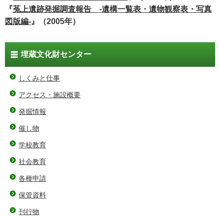
『
菟上遺跡発掘調査報告 -遺構一覧表・遺物観察表・写真
図版編-
』（2005年）
埋蔵文化財センター
しくみと仕事
アクセス・施設概要
発掘情報
催し物
学校教育
社会教育
各種申請
保管資料
刊行物