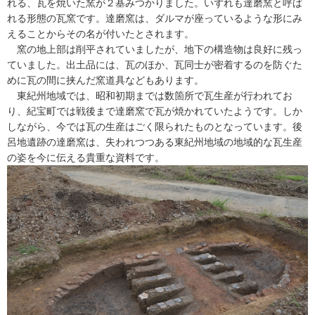
れる、瓦を焼いた窯が２基みつかりました。いずれも達磨窯と呼ば
れる形態の瓦窯です。達磨窯は、ダルマが座っているような形にみ
えることからその名が付いたとされます。
窯の地上部は削平されていましたが、地下の構造物は良好に残っ
ていました。出土品には、瓦のほか、瓦同士が密着するのを防ぐた
めに瓦の間に挟んだ窯道具などもあります。
東紀州地域では、昭和初期までは数箇所で瓦生産が行われてお
り、紀宝町では戦後まで達磨窯で瓦が焼かれていたようです。しか
しながら、今では瓦の生産はごく限られたものとなっています。後
呂地遺跡の達磨窯は、失われつつある東紀州地域の地域的な瓦生産
の姿を今に伝える貴重な資料です。