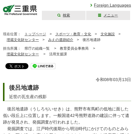
Foreign Languages
検索
メニュー
三重県公式ウェブ
サイト
現在位置：
トップページ
>
スポーツ・教育・文化
>
文化施設
>
埋蔵文化財センター
>
みえの遺跡紹介
>
後呂地遺跡
担当所属：
県庁の組織一覧 >
教育委員会事務局 >
埋蔵文化財センター
>
活用支援課
令和08年03月13日
後呂地遺跡
近世の瓦生産の残影
後呂地遺跡（うしろぢいせき）は、熊野市有馬町の低地に面した
低い段丘上に位置します。一般国道42号熊野道路の建設に伴って遺
跡が発見され、発掘調査が行われました。
発掘調査では、江戸時代後期から明治時代にかけてのものとみら