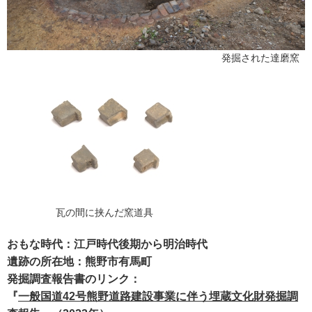
発掘された達磨窯
瓦の間に挟んだ窯道具
おもな時代：江戸時代後期から明治時代
遺跡の所在地：熊野市有馬町
発掘調査報告書のリンク：
『
一般国道42号熊野道路建設事業に伴う埋蔵文化財発掘調