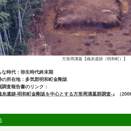
方形周溝墓【織糸遺跡（明和町）】
もな時代：弥生時代終末期
跡の所在地：多気郡明和町金剛坂
掘調査報告書のリンク：
織糸遺跡-明和町金剛坂を中心とする方形周溝墓群調査-
』（200
先