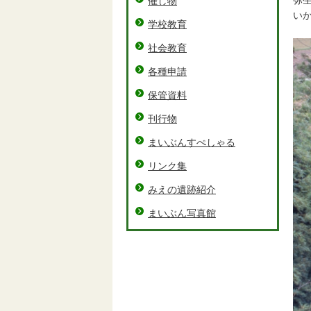
弥
催し物
い
学校教育
社会教育
各種申請
保管資料
刊行物
まいぶんすぺしゃる
リンク集
みえの遺跡紹介
まいぶん写真館