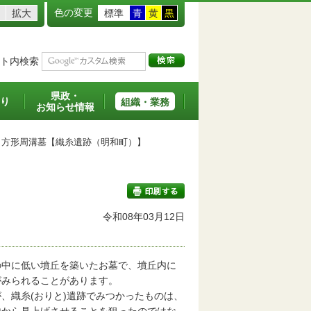
色の変更
拡大
標準
青
黄
黒
ト内検索
県政・
り
組織・業務
お知らせ情報
方形周溝墓【織糸遺跡（明和町）】
令和08年03月12日
印刷する
中に低い墳丘を築いたお墓で、墳丘内に
がみられることがあります。
織糸(おりと)遺跡でみつかったものは、