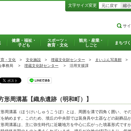
文字サイズ変更
元に戻す
縮小
サイ
健康・福祉・
スポーツ・
観光・産業・
犯
まちづく
子ども
教育・文化
しごと
教育・文化
>
文化施設
>
埋蔵文化財センター
>
まいぶん写真館
>
事務局 >
埋蔵文化財センター
>
活用支援課
方形周溝墓【織糸遺跡（明和町）】
形周溝墓（ほうけいしゅうこうぼ）とは、周囲を溝で四角く囲い、その
棺を納めます。このため、墳丘の中央部では装身具や土器などの副葬品
形周溝墓は、主に弥生時代に近畿地方を中心に広がった墳墓形式ですが、