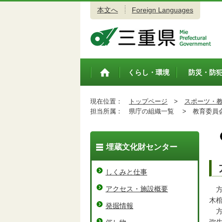
本文へ
Foreign Languages
三重県公式ウェブサイト
くらし・環境
防災・防
トップペ
ージ
現在位置：
トップページ
>
スポーツ・
担当所属：
県庁の組織一覧 >
教育委員会
埋蔵文化財センター
しくみと仕事
アクセス・施設概要
方
木
発掘情報
方