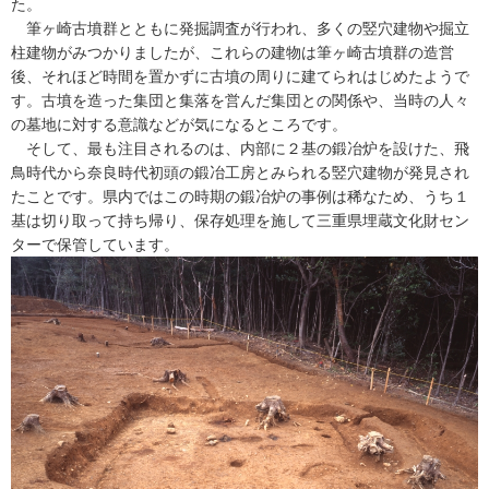
た。
筆ヶ崎古墳群とともに発掘調査が行われ、多くの竪穴建物や掘立
柱建物がみつかりましたが、これらの建物は筆ヶ崎古墳群の造営
後、それほど時間を置かずに古墳の周りに建てられはじめたようで
す。古墳を造った集団と集落を営んだ集団との関係や、当時の人々
の墓地に対する意識などが気になるところです。
そして、最も注目されるのは、内部に２基の鍛冶炉を設けた、飛
鳥時代から奈良時代初頭の鍛冶工房とみられる竪穴建物が発見され
たことです。県内ではこの時期の鍛冶炉の事例は稀なため、うち１
基は切り取って持ち帰り、保存処理を施して三重県埋蔵文化財セン
ターで保管しています。