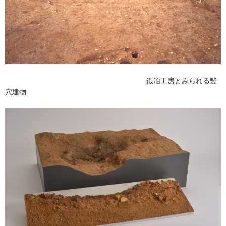
鍛冶工房とみられる竪
穴建物