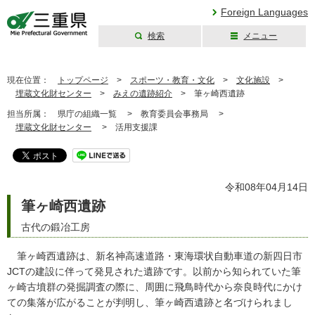
Foreign Languages
検索
メニュー
三重県公式ウェブ
サイト
現在位置：
トップページ
>
スポーツ・教育・文化
>
文化施設
>
埋蔵文化財センター
>
みえの遺跡紹介
>
筆ヶ崎西遺跡
担当所属：
県庁の組織一覧 >
教育委員会事務局 >
埋蔵文化財センター
>
活用支援課
令和08年04月14日
筆ヶ崎西遺跡
古代の鍛冶工房
筆ヶ崎西遺跡は、新名神高速道路・東海環状自動車道の新四日市
JCTの建設に伴って発見された遺跡です。以前から知られていた筆
ヶ崎古墳群の発掘調査の際に、周囲に飛鳥時代から奈良時代にかけ
ての集落が広がることが判明し、筆ヶ崎西遺跡と名づけられまし