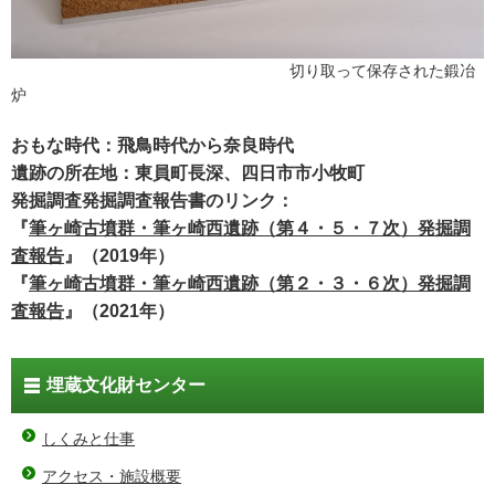
切り取って保存された鍛冶
炉
おもな時代：飛鳥時代から奈良時代
遺跡の所在地：東員町長深、四日市市小牧町
発掘調査発掘調査報告書のリンク：
『
筆ヶ崎古墳群・筆ヶ崎西遺跡（第４・５・７次）発掘調
査報告
』（2019年）
『
筆ヶ崎古墳群・筆ヶ崎西遺跡（第２・３・６次）発掘調
査報告
』（2021年）
埋蔵文化財センター
しくみと仕事
アクセス・施設概要