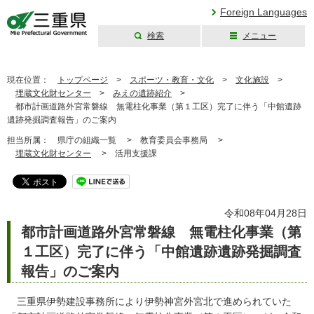
Foreign Languages
検索
メニュー
三重県公式ウェブ
サイト
現在位置：
トップページ
>
スポーツ・教育・文化
>
文化施設
>
埋蔵文化財センター
>
みえの遺跡紹介
>
都市計画道路外宮常磐線 無電柱化事業（第１工区）完了に伴う「中館遺跡
遺跡発掘調査報告」のご案内
担当所属：
県庁の組織一覧 >
教育委員会事務局 >
埋蔵文化財センター
>
活用支援課
令和08年04月28日
都市計画道路外宮常磐線 無電柱化事業（第
１工区）完了に伴う「中館遺跡遺跡発掘調査
報告」のご案内
三重県伊勢建設事務所により伊勢神宮外宮北で進められていた