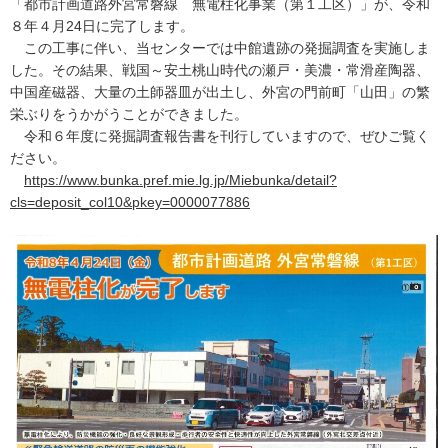
「都市計画道路外宮常磐線 無電柱化事業（第１工区）」が、令和
８年４月24日に完了します。
この工事に伴い、当センターでは中館遺跡の発掘調査を実施しま
した。その結果、戦国～安土桃山時代の瀬戸・美濃・常滑産陶器、
中国産磁器、大量の土師器皿が出土し、外宮の門前町「山田」の繁
栄ぶりをうかがうことができました。
令和６年度に発掘調査報告書を刊行していますので、ぜひご覧く
ださい。
https://www.bunka.pref.mie.lg.jp/Miebunka/detail?
cls=deposit_col10&pkey=0000077886