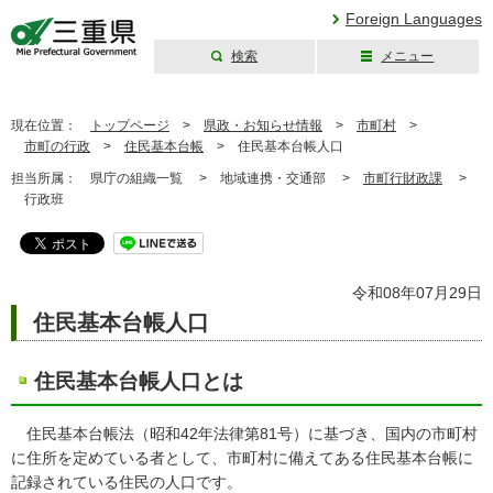
Foreign Languages
検索
メニュー
三重県公式ウェブ
サイト
現在位置：
トップページ
>
県政・お知らせ情報
>
市町村
>
市町の行政
>
住民基本台帳
>
住民基本台帳人口
担当所属：
県庁の組織一覧 >
地域連携・交通部 >
市町行財政課
>
行政班
令和08年07月29日
住民基本台帳人口
住民基本台帳人口とは
住民基本台帳法（昭和42年法律第81号）に基づき、国内の市町村
に住所を定めている者として、市町村に備えてある住民基本台帳に
記録されている住民の人口です。