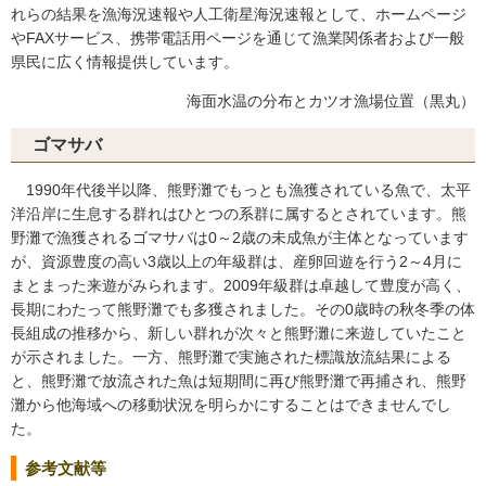
れらの結果を漁海況速報や人工衛星海況速報として、ホームページ
やFAXサービス、携帯電話用ページを通じて漁業関係者および一般
県民に広く情報提供しています。
海面水温の分布とカツオ漁場位置（黒丸）
ゴマサバ
1990年代後半以降、熊野灘でもっとも漁獲されている魚で、太平
洋沿岸に生息する群れはひとつの系群に属するとされています。熊
野灘で漁獲されるゴマサバは0～2歳の未成魚が主体となっています
が、資源豊度の高い3歳以上の年級群は、産卵回遊を行う2～4月に
まとまった来遊がみられます。2009年級群は卓越して豊度が高く、
長期にわたって熊野灘でも多獲されました。その0歳時の秋冬季の体
長組成の推移から、新しい群れが次々と熊野灘に来遊していたこと
が示されました。一方、熊野灘で実施された標識放流結果による
と、熊野灘で放流された魚は短期間に再び熊野灘で再捕され、熊野
灘から他海域への移動状況を明らかにすることはできませんでし
た。
参考文献等