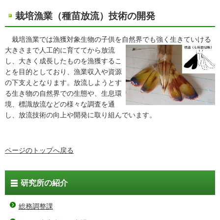
栽培漁業（種苗放流）技術の開発
栽培漁業では漁獲対象生物の子供を自然界でも強く生きていけ
る
大きさまで人工的に育ててから放流
し、大きく成長したものを漁獲するこ
とを目的としており、漁業収入や資源
の下支えとなります。放流しようとす
る生き物の自然界での生態や、生息環
境、標識放流などの様々な調査を通
し、放流技術の向上や開発に取り組んでいます。
ページのトップへ戻る
研究所の紹介
総務調整課