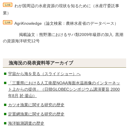
わが国周辺の水産資源の現状を知るために
（水産庁委託事
業）
AgriKnowledge
（論文検索：農林水産省のデータベース）
掲載論文：熊野灘におけるサバ類2009年級群の加入. 黒潮
の資源海洋研究12号
漁海況の発表資料等アーカイブ
宇宙から海を見る（スライドショー）へ
「三重県における人工衛星NOAA海面水温画像のインターネッ
ト上からの提供」（日韓GLOBECシンポジウム講演要旨,2000
年8月,於:釜山）
カツオ漁業に関する研究の歴史
定置網漁業に関する研究の歴史
海洋観測調査の歴史