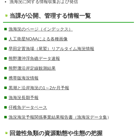
漁海況に関する情報収集および発信
当課が公開、管理する情報一覧
漁海況のページ（インデックス）
人工衛星NOAAによる各種画像
早田定置漁場（尾鷲）リアルタイム海況情報
熊野灘沖浮魚礁データ速報
熊野灘沿岸定線観測結果
携帯版海況情報
黒潮と沿岸海況の1～2か月予報
漁海況長期予報
仔稚魚データベース
漁況海況予報関係事業結果報告書（漁海況データ集
）
回遊性魚類の資源動態や生態の把握