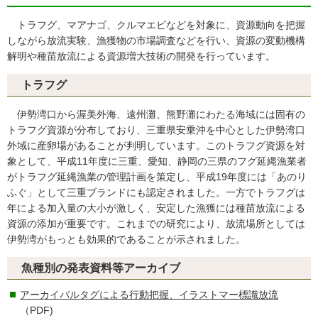
トラフグ、マアナゴ、クルマエビなどを対象に、資源動向を把握
しながら放流実験、漁獲物の市場調査などを行い、資源の変動機構
解明や種苗放流による資源増大技術の開発を行っています。
トラフグ
伊勢湾口から渥美外海、遠州灘、熊野灘にわたる海域には固有の
トラフグ資源が分布しており、三重県安乗沖を中心とした伊勢湾口
外域に産卵場があることが判明しています。このトラフグ資源を対
象として、平成11年度に三重、愛知、静岡の三県のフグ延縄漁業者
がトラフグ延縄漁業の管理計画を策定し、平成19年度には「あのり
ふぐ」として三重ブランドにも認定されました。一方でトラフグは
年による加入量の大小が激しく、安定した漁獲には種苗放流による
資源の添加が重要です。これまでの研究により、放流場所としては
伊勢湾がもっとも効果的であることが示されました。
魚種別の発表資料等アーカイブ
アーカイバルタグによる行動把握、イラストマー標識放流
（PDF)