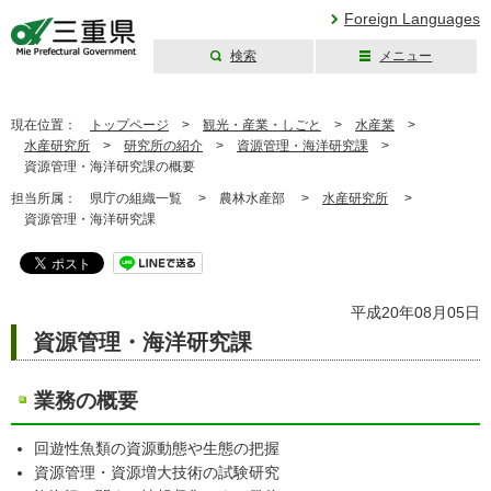
Foreign Languages
検索
メニュー
三重県公式ウェブ
サイト
現在位置：
トップページ
>
観光・産業・しごと
>
水産業
>
水産研究所
>
研究所の紹介
>
資源管理・海洋研究課
>
資源管理・海洋研究課の概要
担当所属：
県庁の組織一覧 >
農林水産部 >
水産研究所
>
資源管理・海洋研究課
平成20年08月05日
資源管理・海洋研究課
業務の概要
回遊性魚類の資源動態や生態の把握
資源管理・資源増大技術の試験研究