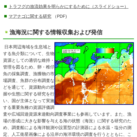
トラフグの放流効果を明らかにするために（スライドショー）
マアナゴに関する研究
（PDF)
漁海況に関する情報収集および発信
日本周辺海域を生息域と
する魚介類について、生物
資源としての適切な維持・
管理を図るため、卵・稚仔
魚の採集調査、漁獲物の市
場調査、魚群の分布調査な
どを通じて、資源動向の把
握や生態に関する研究を行
い、国が主体となって実施
する重要魚種の資源評価調
査や広域回遊資源来遊動向調査事業にも参画しています。また、漁
場の形成に大きな影響を与える海の状態（海況）に関する研究のた
め、調査船による海洋観測や設置型の計測器による水温・塩分の測
定、人工衛星画像による沿岸の海洋環境の調査を行うとともに、こ