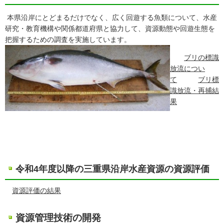
本県沿岸にとどまるだけでなく、広く回遊する魚類について、水産
研究・教育機構や関係都道府県と協力して、資源動態や回遊生態を
把握するための調査を実施しています。
ブリの標識
放流につい
て
ブリ標
識放流・再捕結
果
令和4年度以降の三重県沿岸水産資源の資源評価
資源評価の結果
資源管理技術の開発