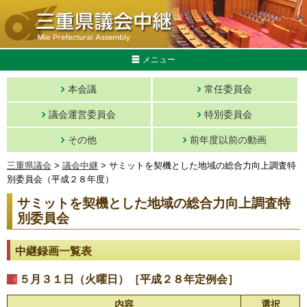
メニュー
本会議
常任委員会
議会運営委員会
特別委員会
その他
前年度以前の動画
三重県議会
>
議会中継
> サミットを契機とした地域の総合力向上調査特
別委員会（平成２８年度）
サミットを契機とした地域の総合力向上調査特
別委員会
中継録画一覧表
５月３１日（火曜日）［平成２８年定例会］
内容
選択