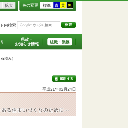
色の変更
拡大
標準
青
黄
黒
ト内検索
県政・
り
組織・業務
お知らせ情報
石積み）
平成21年02月24日
印刷する