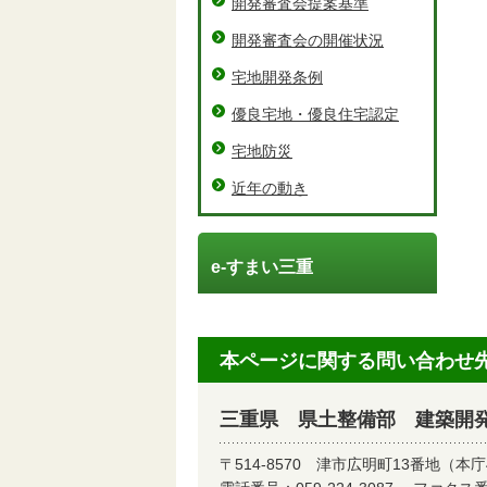
開発審査会提案基準
開発審査会の開催状況
宅地開発条例
優良宅地・優良住宅認定
宅地防災
近年の動き
e-すまい三重
本ページに関する問い合わせ
三重県 県土整備部 建築開
〒514-8570
津市広明町13番地（本庁