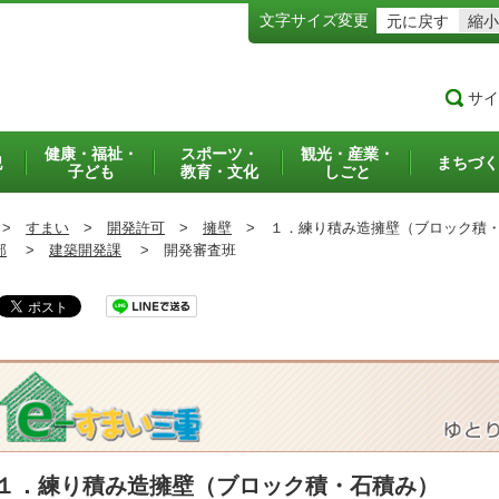
文字サイズ変更
元に戻す
縮小
サイ
健康・福祉・
スポーツ・
観光・産業・
犯
まちづく
子ども
教育・文化
しごと
>
すまい
>
開発許可
>
擁壁
>
１．練り積み造擁壁（ブロック積・
部
>
建築開発課
>
開発審査班
１．練り積み造擁壁（ブロック積・石積み）