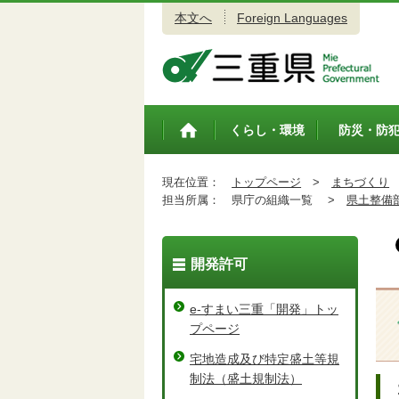
本文へ
Foreign Languages
三重県公式ウェブサイト
くらし・環境
防災・防
トップペ
ージ
現在位置：
トップページ
>
まちづくり
担当所属：
県庁の組織一覧 >
県土整備
開発許可
e-すまい三重「開発」トッ
プページ
宅地造成及び特定盛土等規
制法（盛土規制法）