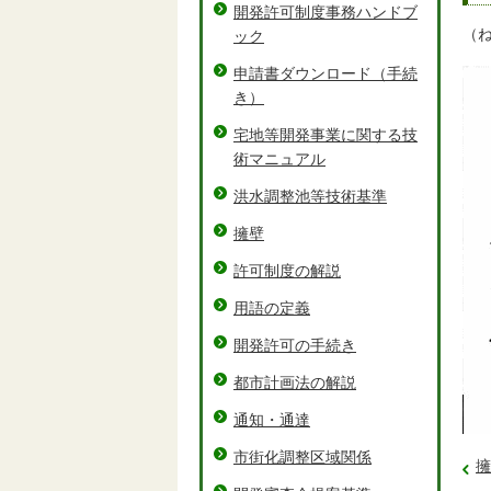
開発許可制度事務ハンドブ
（
ック
申請書ダウンロード（手続
き）
宅地等開発事業に関する技
術マニュアル
洪水調整池等技術基準
擁壁
許可制度の解説
用語の定義
開発許可の手続き
都市計画法の解説
通知・通達
市街化調整区域関係
擁