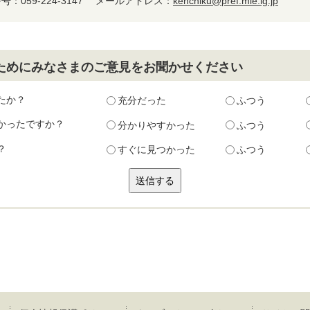
：059-224-3147
メールアドレス：
kenchiku@pref.mie.lg.jp
ためにみなさまのご意見をお聞かせください
たか？
充分だった
ふつう
かったですか？
分かりやすかった
ふつう
？
すぐに見つかった
ふつう