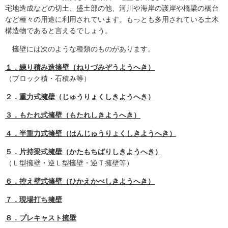
宅地造成などの切土、盛土部の他、河川や海岸の護岸や橋梁の橋台
など種々の用途に利用されています。もっとも多用されている土木
構造物であると言えるでしょう。
擁壁には次のような種類のものがあります。
１．練り積み造擁壁（ねりづみぞうようへき）
（ブロック積・石積み等）
２．重力式擁壁（じゅうりょくしきようへき）
３．もたれ式擁壁（もたれしきようへき）
４．半重力式擁壁（はんじゅうりょくしきようへき）
５．片持梁式擁壁（かたもちばりしきようへき）
（Ｌ型擁壁・逆Ｌ型擁壁・逆Ｔ擁壁等）
６．控え壁式擁壁（ひかえかべしきようへき）
７．現場打ち擁壁
８．プレキャスト擁壁