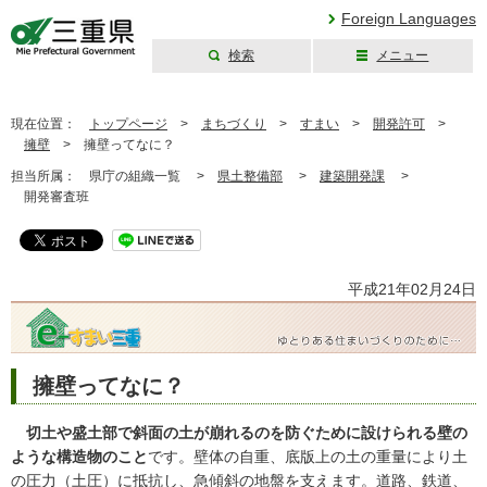
Foreign Languages
検索
メニュー
三重県公式ウェブ
サイト
現在位置：
トップページ
>
まちづくり
>
すまい
>
開発許可
>
擁壁
>
擁壁ってなに？
担当所属：
県庁の組織一覧 >
県土整備部
>
建築開発課
>
開発審査班
平成21年02月24日
擁壁ってなに？
切土や盛土部で斜面の土が崩れるのを防ぐために設けられる壁の
ような構造物のこと
です。壁体の自重、底版上の土の重量により土
の圧力（土圧）に抵抗し、急傾斜の地盤を支えます。道路、鉄道、