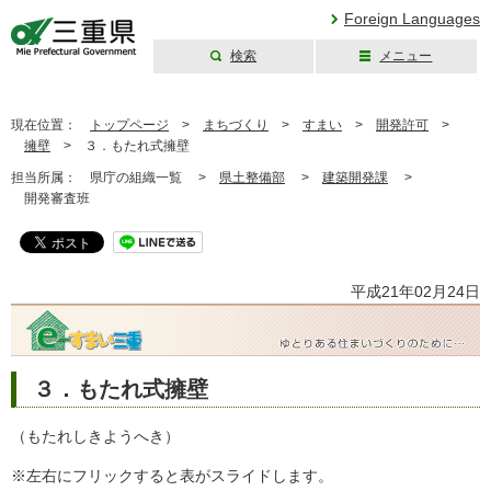
Foreign Languages
検索
メニュー
三重県公式ウェブ
サイト
現在位置：
トップページ
>
まちづくり
>
すまい
>
開発許可
>
擁壁
>
３．もたれ式擁壁
担当所属：
県庁の組織一覧 >
県土整備部
>
建築開発課
>
開発審査班
平成21年02月24日
３．もたれ式擁壁
（もたれしきようへき）
※左右にフリックすると表がスライドします。