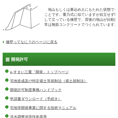
地山もしくは裏込め土にもたれた状態でそ
ことです。重力式に似ていますが自立せず地
して立っている擁壁で、背後の地山が比較的
常は無筋コンクリートでつくられています。
擁壁ってなに？のページに戻る
開発許可
e-すまい三重「開発」トップページ
宅地造成及び特定盛土等規制法（盛土規制法）
開発許可制度事務ハンドブック
申請書ダウンロード（手続き）
宅地等開発事業に関する技術マニュアル
洪水調整池等技術基準