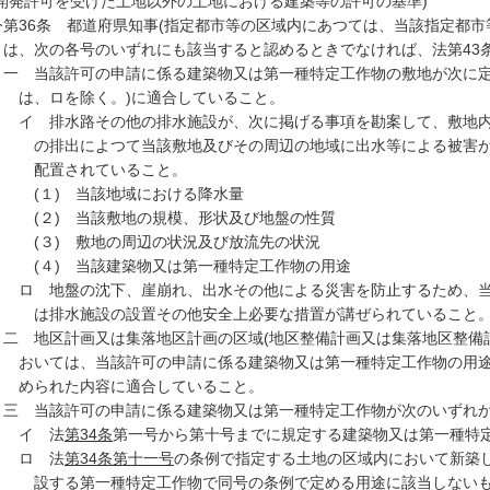
(開発許可を受けた土地以外の土地における建築等の許可の基準)
令
第36条 都道府県知事(指定都市等の区域内にあつては、当該指定都市
は、次の各号のいずれにも該当すると認めるときでなければ、法第43
一
当該許可の申請に係る建築物又は第一種特定工作物の敷地が次に定
は、ロを除く。)に適合していること。
イ
排水路その他の排水施設が、次に掲げる事項を勘案して、敷地内
の排出によつて当該敷地及びその周辺の地域に出水等による被害
配置されていること。
(１)
当該地域における降水量
(２)
当該敷地の規模、形状及び地盤の性質
(３)
敷地の周辺の状況及び放流先の状況
(４)
当該建築物又は第一種特定工作物の用途
ロ
地盤の沈下、崖崩れ、出水その他による災害を防止するため、当
は排水施設の設置その他安全上必要な措置が講ぜられていること
二
地区計画又は集落地区計画の区域(地区整備計画又は集落地区整備
おいては、当該許可の申請に係る建築物又は第一種特定工作物の用
められた内容に適合していること。
三
当該許可の申請に係る建築物又は第一種特定工作物が次のいずれ
イ
法
第34条
第一号から第十号までに規定する建築物又は第一種特
ロ
法
第34条第十一号
の条例で指定する土地の区域内において新築
設する第一種特定工作物で同号の条例で定める用途に該当しない