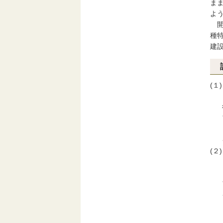
ま
よ
開
種
建
(１)
(２)