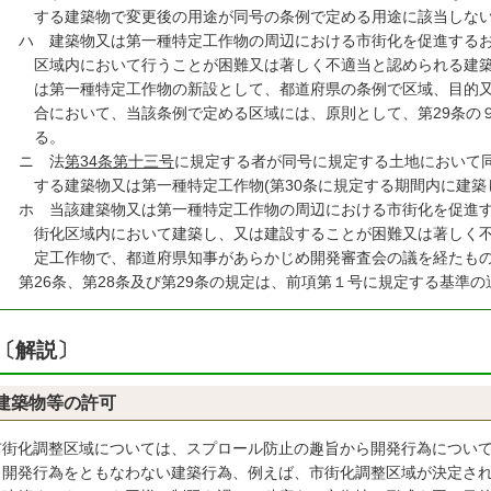
する建築物で変更後の用途が同号の条例で定める用途に該当しな
ハ
建築物又は第一種特定工作物の周辺における市街化を促進するお
区域内において行うことが困難又は著しく不適当と認められる建
は第一種特定工作物の新設として、都道府県の条例で区域、目的
合において、当該条例で定める区域には、原則として、第29条の
る。
ニ
法
第34条第十三号
に規定する者が同号に規定する土地において
する建築物又は第一種特定工作物(第30条に規定する期間内に建築
ホ
当該建築物又は第一種特定工作物の周辺における市街化を促進す
街化区域内において建築し、又は建設することが困難又は著しく
定工作物で、都道府県知事があらかじめ開発審査会の議を経たも
２
第26条、第28条及び第29条の規定は、前項第１号に規定する基準
〔解説〕
建築物等の許可
市街化調整区域については、スプロール防止の趣旨から開発行為につい
、開発行為をともなわない建築行為、例えば、市街化調整区域が決定さ