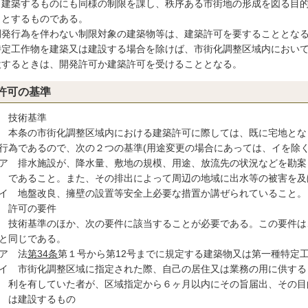
ま建築するものにも同様の制限を課し、秩序ある市街地の形成を図る目
うとするものである。
発行為を伴わない制限対象の建築物等は、建築許可を要することとなる
特定工作物を建築又は建設する場合を除けば、市街化調整区域内におい
設するときは、開発許可か建築許可を受けることとなる。
許可の基準
技術基準
本条の市街化調整区域内における建築許可に際しては、既に宅地となっ
行為であるので、次の２つの基準(用途変更の場合にあっては、イを除
ア
排水施設が、降水量、敷地の規模、用途、放流先の状況などを勘案
であること。また、その排出によって周辺の地域に出水等の被害を及
イ
地盤改良、擁壁の設置等安全上必要な措置か講ぜられていること。
許可の要件
技術基準のほか、次の要件に該当することが必要である。この要件は
と同じである。
ア
法
第34条
第１号から第12号までに規定する建築物又は第一種特定
イ
市街化調整区域に指定された際、自己の居住又は業務の用に供する
利を有していた者が、区域指定から６ヶ月以内にその旨届出、その目
は建設するもの