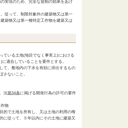
的の実現のため、完全な規制の効果をあげ
。従って、制限対象外の建築物又は第一
て建築物又は第一種特定工作物を建築又は
ている土地(地目でなく事実上)における
く)に適合していることを要件とする。
して、敷地内の下水を有効に排出するもの
ぼさないこと。
、法
第34条
に掲げる開発行為の許可の要件
工作物
目的で土地を所有し、又は土地の利用の権
的に従って、５年以内にその土地に建築又