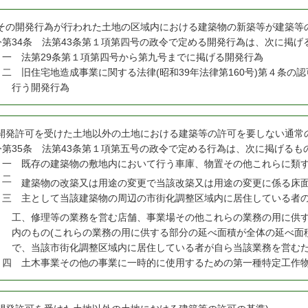
(その開発行為が行われた土地の区域内における建築物の新築等が建築等
令
第34条 法第43条第１項第四号の政令で定める開発行為は、次に掲げ
一
法第29条第１項第四号から第九号までに掲げる開発行為
二
旧住宅地造成事業に関する法律(昭和39年法律第160号)第４条の
行う開発行為
(開発許可を受けた土地以外の土地における建築等の許可を要しない通常
令
第35条 法第43条第１項第五号の政令で定める行為は、次に掲げるも
一
既存の建築物の敷地内において行う車庫、物置その他これらに類す
二
建築物の改築又は用途の変更で当該改築又は用途の変更に係る床面
三
主として当該建築物の周辺の市街化調整区域内に居住している者の
工、修理等の業務を営む店舗、事業場その他これらの業務の用に供す
内のもの(これらの業務の用に供する部分の延べ面積が全体の延べ面積
で、当該市街化調整区域内に居住している者が自ら当該業務を営む
四
土木事業その他の事業に一時的に使用するための第一種特定工作