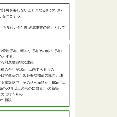
の許可を要しないこととなる開発行為)
るものとする。
認可を受けた住宅地造成事業の施行として
の管理行為、軽易な行為その他の行為）
のとする。
る附属建築物の建築
2
積の合計が10m
以内であるもの
日常生活のため必要な物品の販売、加
2
る建築物で、その延べ面積が、50m
以
の50％以上のものに限る。)の新築
ために行うもの
物の新設