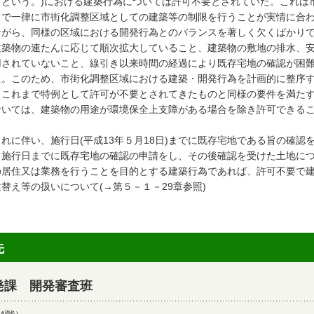
」という。)における建築行為については許可不要とされていた。これは
まで一律に市街化調整区域としての建築等の制限を行うことが実情に合
ながら、同様の区域における開発行為とのバランスを著しく欠くばかり
建築物の連たんに応じて順次拡大していること、建築物の敷地の排水、
用されていないこと、線引き以来時間の経過により既存宅地の確認が困
た。このため、市街化調整区域における建築・開発行為を計画的に整序
、これまで特例として許可が不要とされてきたものと同様の要件を満た
おいては、建築物の用途が環境保全上支障がある場合を除き許可できる
。
れに伴い、施行日(平成13年５月18日)までに既存宅地である旨の確認
、施行日までに既存宅地の確認の申請をし、その後確認を受けた土地に
の居住又は業務を行うことを目的とする建築行為であれば、許可不要で
替え等の扱いについて(→第５－１－29章参照)
先
発課 開発審査班