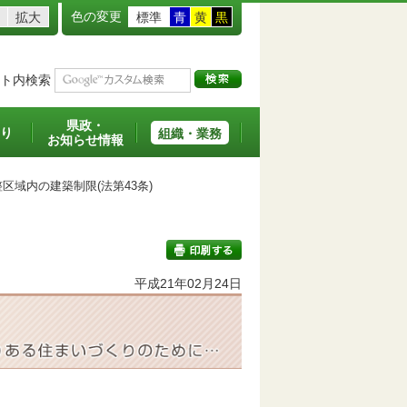
色の変更
拡大
標準
青
黄
黒
ト内検索
県政・
り
組織・業務
お知らせ情報
区域内の建築制限(法第43条)
平成21年02月24日
印刷する