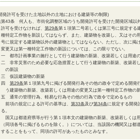
(開発許可を受けた土地以外の土地における建築等の制限)
法
第43条 何人も、市街化調整区域のうち開発許可を受けた開発区域以
許可を受けなければ、
第29条
第１項第二号若しくは第三号に規定する
種特定工作物を新設してはならず、また、建築物を改築し、又はその
号に規定する建築物以外の建築物としてはならない。ただし、次に掲
変更又は第一種特定工作物の新設については、この限りでない。
一
都市計画事業の施行として行う建築物の新築、改築若しくは用途の
二
非常災害のため必要な応急措置として行う建築物の新築、改築若し
の新設
三
仮設建築物の新築
四
第29条
第１項第九号に掲げる開発行為その他の政令で定める開発
う建築物の新築、改築若しくは用途の変更又は第一種特定工作物の
五
通常の管理行為、軽易な行為その他の行為で政令で定めるもの
２
前項の規定による許可の基準は、
第33条
及び
第34条
に規定する開発
る。
３
国又は都道府県等が行う第１項本文の建築物の新築、改築若しくは用
（同項各号に掲げるものを除く。）については、当該国の機関又は都
することをもって、同項の許可があったものとみなす。