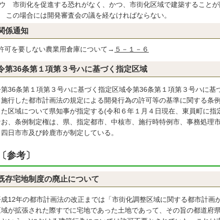
ウ
市街化を促進する恐れがなく、かつ、市街化区域で建築することが
この場合には開発審査会の議を経なければならない。
関係通知
許可を要しない農業用倉庫について→
５－１－６
令第36条第１項第３号ハに基づく指定区域
令第36条第１項第３号ハに基づく指定区域令第36条第１項第３号ハに基づ
、施行した都市計画法の規定による開発行為の許可等の基準に関する条
った区域について県知事が指定する(令和６年１月４日現在、東員町に指
なお、条例制定権は、県、指定都市、中核市、施行時特例市、事務処理
、四日市市及び鈴鹿市が制定している。
〔参考〕
既存宅地制度の廃止について
平成12年の都市計画法の改正までは「市街化調整区域に関する都市計画
区域が拡張された際すでに宅地であった土地であって、その旨の都道府県