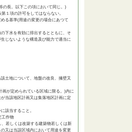
等の長。以下この項において同じ。)
条第１項の許可をしてはならない。
める基準(用途の変更の場合にあつて
の下水を有効に排出するとともに、そ
が生じないような構造及び能力で適当に
該土地について、地盤の改良、擁壁又
。
計画が定められている区域に限る。)内に
途が当該地区計画又は集落地区計画に定
かに該当すること。
定工作物
し、若しくは改築する建築物若しくは新
もの又は当該区域内において用途を変更