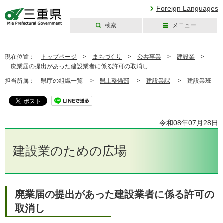
Foreign Languages
検索
メニュー
三重県公式ウェブ
サイト
現在位置：
トップページ
>
まちづくり
>
公共事業
>
建設業
>
廃業届の提出があった建設業者に係る許可の取消し
担当所属：
県庁の組織一覧 >
県土整備部
>
建設業課
>
建設業班
令和08年07月28日
建設業のための広場
廃業届の提出があった建設業者に係る許可の
取消し