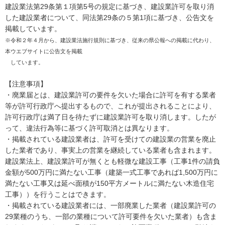
建設業法第29条第１項第5号の規定に基づき、建設業許可を取り消
した建設業者について、同法第29条の５第1項に基づき、公告文を
掲載しています。
※令和２年４月から、建設業法施行規則に基づき、従来の県公報への掲載に代わり、
本ウエブサイトに公告文を掲載
しています。
【注意事項】
・廃業届とは、建設業許可の要件を欠いた場合に許可を有する業者
等が許可行政庁へ提出するもので、これが提出されることにより、
許可行政庁は満了日を待たずに建設業許可を取り消します。したが
って、違法行為等に基づく許可取消とは異なります。
・掲載されている建設業者は、許可を受けての建設業の営業を廃止
した業者であり、事実上の営業を継続している業者も含まれます。
建設業法上、建設業許可が無くとも軽微な建設工事（工事1件の請負
金額が500万円に満たない工事（建築一式工事であれば1,500万円に
満たない工事又は延べ面積が150平方メートルに満たない木造住宅
工事））を行うことはできます。
・掲載されている建設業者には、一部廃業した業者（建設業許可の
29業種のうち、一部の業種について許可要件を欠いた業者）も含ま