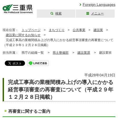
Foreign Languages
検索
メニュー
三重県公式ウェブ
サイト
現在位置：
トップページ
>
まちづくり
>
公共事業
>
建設業
>
建設業に関するお知らせ
>
完成工事高の業種間積み上げの導入にかかる経営事項審査の再審査について
（平成２９年１２月２８日掲載）
担当所属：
県庁の組織一覧 >
県土整備部
>
建設業課
>
建設業班
平成28年04月19日
完成工事高の業種間積み上げの導入にかかる
経営事項審査の再審査について（平成２９年
１２月２８日掲載）
再審査に関するご案内