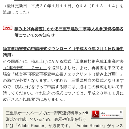
（最終更新日：平成３０年１月１１日、Ｑ＆Ａ（Ｐ１３～１４）を
追加しました）
積み上げ再審査にかかる三重県建設工事等入札参加資格者名
簿についてのお知らせ
経営事項審査の申請様式ダウンロード（平成３０年２月１日以降申
請用）
※今回新たに、積み上げにかかる様式
「工事種類別完成工事高付表
（別記様式１－２号）」
を追加しました。また、再審査を申立てる
場合
「経営事項審査再審査申立書チェックリスト（積み上げ用）」
の添付が必要となります。いずれも、三重県独自の様式となります
ので、積み上げを行って申請する際には、必ずこの様式を用いて申
請してください。それ以外の様式については、平成２８年１１月に
改正された以降変更はありません。
三重県ホームページでは一部関連資料等をpdf
形式で作成しているため、表示や印刷を行う
には「Adobe Reader」が必要です。「Adobe Reader」がインス