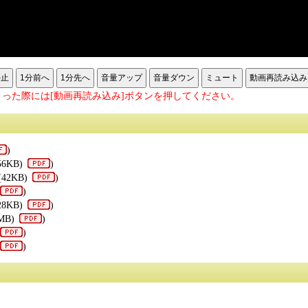
停止
1分前へ
1分先へ
音量アップ
音量ダウン
ミュート
動画再読み込み
った際には[動画再読み込み]ボタンを押してください。
)
56KB)
)
(42KB)
)
)
28KB)
)
MB)
)
)
)