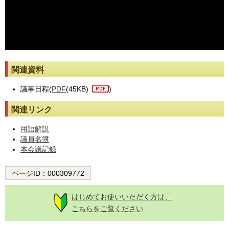
※動画が止まった際には[動画再読み込み]ボタンを押してください。
関連資料
議事日程(
PDF
(45KB)
)
関連リンク
用語解説
議員名簿
本会議記録
ページID：
000309772
はじめてお使いいただく方は、
こちらをご覧ください