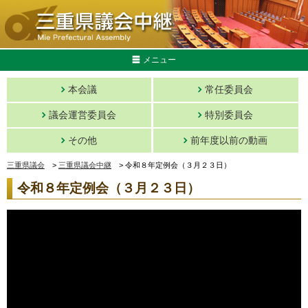
メニュー
本会議
常任委員会
議会運営委員会
特別委員会
その他
前年度以前の動画
三重県議会
>
三重県議会中継
>
令和８年定例会（３月２３日）
令和８年定例会（３月２３日）