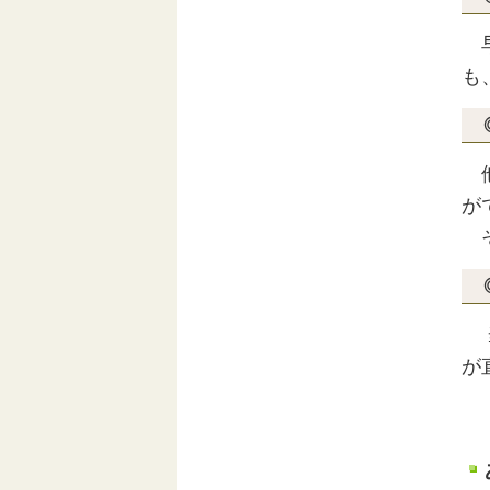
早
も
他
が
そ
当
が