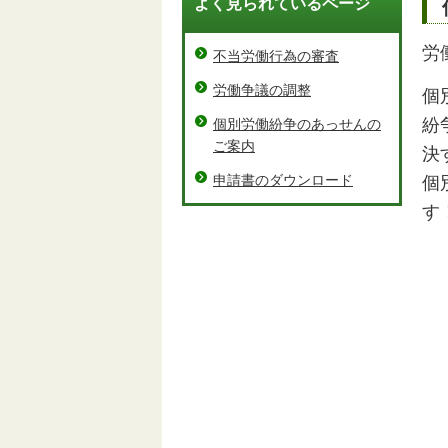
よく見られているページ
労
不当労働行為の審査
労働争議の調整
個
紛
個別労働紛争のあっせんの
ご案内
決
申請書のダウンロード
個
す