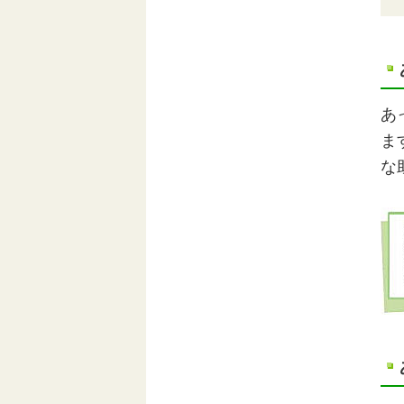
あ
ま
な