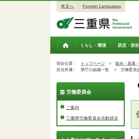
本文へ
Foreign Languages
三重県公式ウェブサイト
くらし・環境
防災・防
トップペ
ージ
現在位置：
トップページ
>
観光・産業
担当所属：
県庁の組織一覧 >
労働委員会
労働委員会
ご案内
三重県労働委員会活動状況