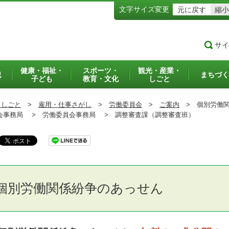
文字サイズ変更
元に戻す
縮小
サイ
健康・福祉・
スポーツ・
観光・産業・
犯
まちづく
子ども
教育・文化
しごと
・しごと
>
雇用・仕事さがし
>
労働委員会
>
ご案内
>
個別労働関
事務局 >
労働委員会事務局 >
調整審査課（調整審査班）
個別労働関係紛争のあっせん