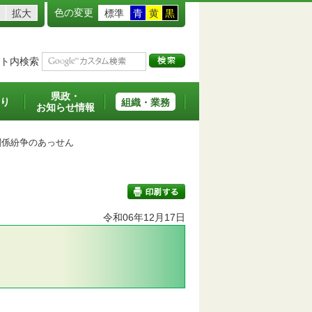
色の変更
拡大
標準
青
黄
黒
ト内検索
県政・
り
組織・業務
お知らせ情報
係紛争のあっせん
令和06年12月17日
印刷する