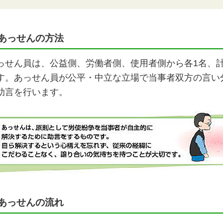
あっせんの方法
っせん員は、公益側、労働者側、使用者側から各1名、
す。あっせん員が公平・中立な立場で当事者双方の言い
助言を行います。
あっせんの流れ