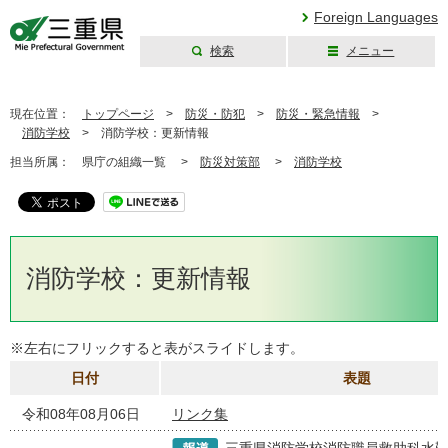
Foreign Languages
検索
メニュー
三重県公式ウェブ
サイト
現在位置：
トップページ
>
防災・防犯
>
防災・緊急情報
>
消防学校
>
消防学校：更新情報
担当所属：
県庁の組織一覧 >
防災対策部
>
消防学校
消防学校：更新情報
※左右にフリックすると表がスライドします。
日付
表題
令和08年08月06日
リンク集