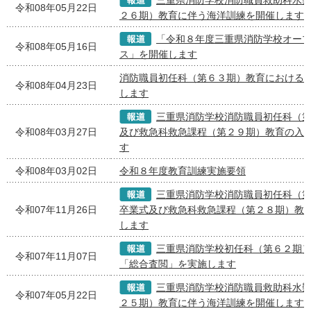
三重県消防学校消防職員救助科水
令和08年05月22日
２６期）教育に伴う海洋訓練を開催します
「令和８年度三重県消防学校オー
令和08年05月16日
ス」を開催します
消防職員初任科（第６３期）教育における
令和08年04月23日
します
三重県消防学校消防職員初任科（
令和08年03月27日
及び救急科救急課程（第２９期）教育の入
す
令和08年03月02日
令和８年度教育訓練実施要領
三重県消防学校消防職員初任科（
令和07年11月26日
卒業式及び救急科救急課程（第２８期）教
します
三重県消防学校初任科（第６２期
令和07年11月07日
「総合査閲」を実施します
三重県消防学校消防職員救助科水
令和07年05月22日
２５期）教育に伴う海洋訓練を開催します