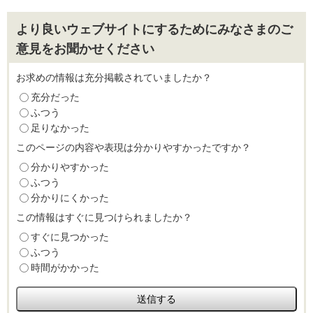
より良いウェブサイトにするためにみなさまのご
意見をお聞かせください
お求めの情報は充分掲載されていましたか？
充分だった
ふつう
足りなかった
このページの内容や表現は分かりやすかったですか？
分かりやすかった
ふつう
分かりにくかった
この情報はすぐに見つけられましたか？
すぐに見つかった
ふつう
時間がかかった