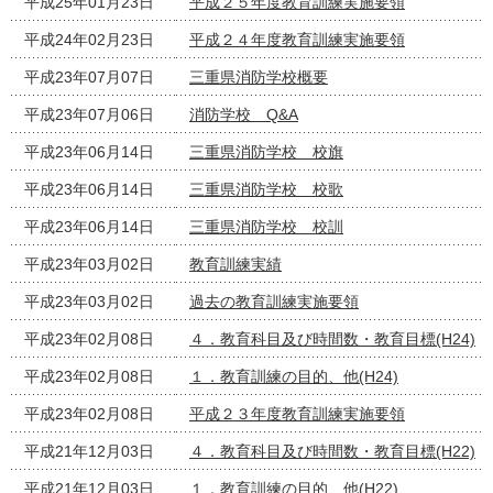
平成25年01月23日
平成２５年度教育訓練実施要領
平成24年02月23日
平成２４年度教育訓練実施要領
平成23年07月07日
三重県消防学校概要
平成23年07月06日
消防学校 Q&A
平成23年06月14日
三重県消防学校 校旗
平成23年06月14日
三重県消防学校 校歌
平成23年06月14日
三重県消防学校 校訓
平成23年03月02日
教育訓練実績
平成23年03月02日
過去の教育訓練実施要領
平成23年02月08日
４．教育科目及び時間数・教育目標(H24)
平成23年02月08日
１．教育訓練の目的、他(H24)
平成23年02月08日
平成２３年度教育訓練実施要領
平成21年12月03日
４．教育科目及び時間数・教育目標(H22)
平成21年12月03日
１．教育訓練の目的、他(H22)