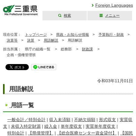
Foreign Languages
検索
メニュー
三重県公式ウェブ
サイト
現在位置：
トップページ
>
県政・お知らせ情報
>
予算執行・財政
>
決算等
>
決算
>
用語解説
>
用語解説
担当所属：
県庁の組織一覧 >
総務部 >
財政課
>
企画・債権管理班
令和03年11月01日
用語解説
用語一覧
一般会計／特別会計
|
収入未済額
|
不納欠損額
|
形式収支
|
実質収
支
|
未収入特定財源
|
繰入金
|
単年度収支
|
実質単年度収支
|
特別会計
|
【県債管理】
|
【総合医療センター資金貸付】
|
【国民