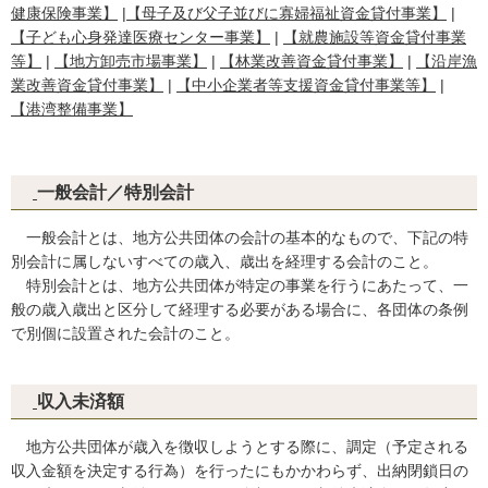
健康保険事業】
|
【母子及び父子並びに寡婦福祉資金貸付事業】
|
【子ども心身発達医療センター事業】
|
【就農施設等資金貸付事業
等】
|
【地方卸売市場事業】
|
【林業改善資金貸付事業】
|
【沿岸漁
業改善資金貸付事業】
|
【中小企業者等支援資金貸付事業等】
|
【港湾整備事業】
一般会計／特別会計
一般会計とは、地方公共団体の会計の基本的なもので、下記の特
別会計に属しないすべての歳入、歳出を経理する会計のこと。
特別会計とは、地方公共団体が特定の事業を行うにあたって、一
般の歳入歳出と区分して経理する必要がある場合に、各団体の条例
で別個に設置された会計のこと。
収入未済額
地方公共団体が歳入を徴収しようとする際に、調定（予定される
収入金額を決定する行為）を行ったにもかかわらず、出納閉鎖日の