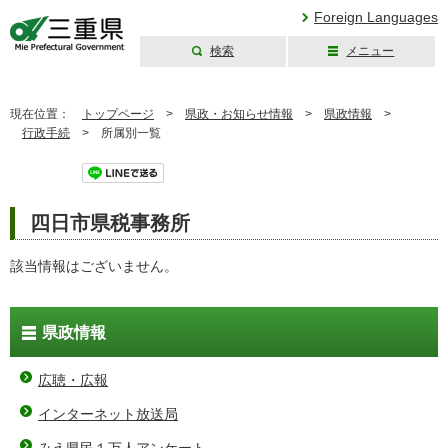
Foreign Languages
検索
メニュー
三重県公式ウェブ
サイト
現在位置：
トップページ
>
県政・お知らせ情報
>
県政情報
>
行政手続
>
所属別一覧
ツイート
四日市県税事務所
該当情報はございません。
県政情報
広聴・広報
インターネット放送局