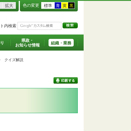
色の変更
拡大
標準
青
黄
黒
ト内検索
県政・
り
組織・業務
お知らせ情報
>
クイズ解説
印刷する