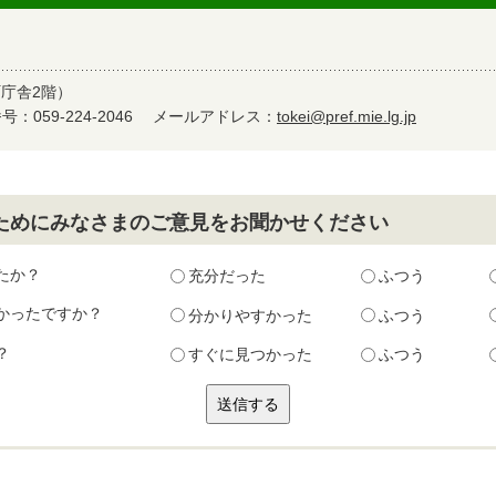
町庁舎2階）
：059-224-2046
メールアドレス：
tokei@pref.mie.lg.jp
ためにみなさまのご意見をお聞かせください
たか？
充分だった
ふつう
かったですか？
分かりやすかった
ふつう
？
すぐに見つかった
ふつう