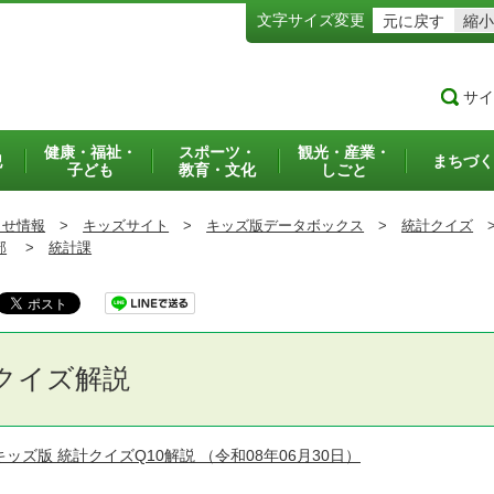
文字サイズ変更
元に戻す
縮小
サイ
健康・福祉・
スポーツ・
観光・産業・
犯
まちづく
子ども
教育・文化
しごと
らせ情報
>
キッズサイト
>
キッズ版データボックス
>
統計クイズ
部
>
統計課
クイズ解説
キッズ版 統計クイズQ10解説
（令和08年06月30日）