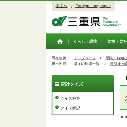
本文へ
Foreign Languages
三重県公式ウェブサイト
くらし・環境
防災・防
トップペ
ージ
現在位置：
トップページ
>
県政・お知
担当所属：
県庁の組織一覧 >
政策企画
統計クイズ
クイズ解答
クイズ解説