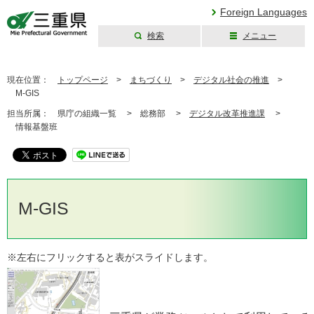
Foreign Languages
検索
メニュー
三重県公式ウェブ
サイト
現在位置：
トップページ
>
まちづくり
>
デジタル社会の推進
>
M-GIS
担当所属：
県庁の組織一覧 >
総務部 >
デジタル改革推進課
>
情報基盤班
M-GIS
※左右にフリックすると表がスライドします。