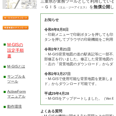
三重県が業務ツールとして利用している
－ＧＩＳ
を
無償公開
し
（エム・ジーアイエス）
お知らせ
令和4年8月8日
・印刷メニューで印刷ボタンを押しても印
タンを押してブラウザの印刷機能をご利用
M-GISの
令和2年7月21日
設定手順
・M-GIS背景地図の道の駅表記等に一部不
書
部修正を行いました。修正した背景地図の
・左の「背景地図のダウンロード」からダ
M-GISとは
令和2年3月27日
サンプル＆
・M-GISで使用可能な背景地図を更新し
ツール
ド」からダウンロード可能です。
ActiveForm
平成29年4月28
マニュアル
・M-GISをアップデートしました。（Ver.6.2
動作環境
よくある質問