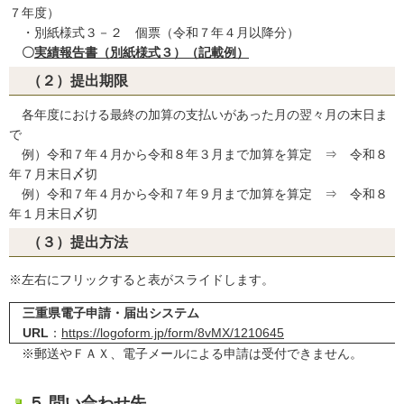
７年度）
・別紙様式３－２ 個票（令和７年４月以降分）
〇
実績報告書（別紙様式３）（記載例）
（２）提出期限
各年度における最終の加算の支払いがあった月の翌々月の末日ま
で
例）令和７年４月から令和８年３月まで加算を算定 ⇒ 令和８
年７月末日〆切
例）令和７年４月から令和７年９月まで加算を算定 ⇒ 令和８
年１月末日〆切
（３）提出方法
※左右にフリックすると表がスライドします。
三重県電子申請・届出システム
URL
：
https://logoform.jp/form/8vMX/1210645
※郵送やＦＡＸ、電子メールによる申請は受付できません。
５.問い合わせ先