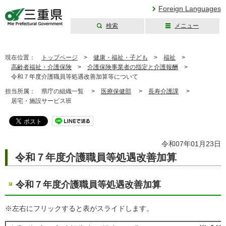
Foreign Languages
検索
メニュー
三重県公式ウェブ
サイト
現在位置：
トップページ
>
健康・福祉・子ども
>
福祉
>
高齢者福祉・介護保険
>
介護保険事業者の指定と介護報酬
>
令和７年度介護職員等処遇改善加算等について
担当所属：
県庁の組織一覧 >
医療保健部
>
長寿介護課
>
居宅・施設サービス班
令和07年01月23日
令和７年度介護職員等処遇改善加算
令和７年度介護職員等処遇改善加算
※左右にフリックすると表がスライドします。