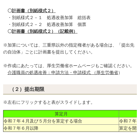
〇
計画書（別紙様式２）
・別紙様式２－１ 処遇改善加算 総括表
・別紙様式２－２ 処遇改善加算 個票
〇
計画書（
別紙様式２）（記載例）
※加算については、三重県以外の指定権者がある場合は、「提出先
の自治体」ごとに計画書を提出してください。
※作成にあたっては、厚生労働省ホームページもご確認ください。
介護職員の処遇改善：申請方法・申請様式 （厚生労働省
）
（２）提出期限
※左右にフリックすると表がスライドします。
算定月
令和７年４月及び５月分を算定する場合
令和７年４
令和７年６月以降
算定を開