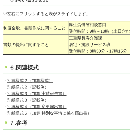
※左右にフリックすると表がスライドします。
厚生労働省相談窓口
制度全般、書類作成に関すること
受付時間：9時～18時（土日含む
三重県長寿介護課
書類の提出に関すること
居宅・施設サービス班
受付時間：8時30分～17時15分（
関連様式
６.
・
別紙様式２（加算様式）
・
別紙様式２（記載例）
・
別紙様式３（加算 実績報告書）
・
別紙様式３（記載例）
・
別紙様式４（加算 変更届出書）
・
別紙様式５（加算 特別な事情に係る届出書）
参考
７.