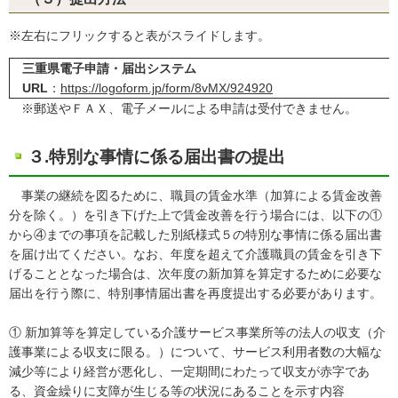
※左右にフリックすると表がスライドします。
三重県電子申請・届出システム
URL
：
https://logoform.jp/form/8vMX/924920
※郵送やＦＡＸ、電子メールによる申請は受付できません。
３.特別な事情に係る届出書の提出
事業の継続を図るために、職員の賃金水準（加算による賃金改善
分を除く。）を引き下げた上で賃金改善を行う場合には、以下の①
から④までの事項を記載した別紙様式５の特別な事情に係る届出書
を届け出てください。なお、年度を超えて介護職員の賃金を引き下
げることとなった場合は、次年度の新加算を算定するために必要な
届出を行う際に、特別事情届出書を再度提出する必要があります。
① 新加算等を算定している介護サービス事業所等の法人の収支（介
護事業による収支に限る。）について、サービス利用者数の大幅な
減少等により経営が悪化し、一定期間にわたって収支が赤字であ
る、資金繰りに支障が生じる等の状況にあることを示す内容