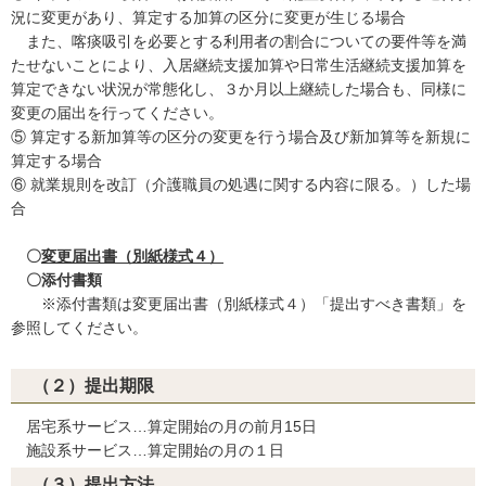
況に変更があり、算定する加算の区分に変更が生じる場合
また、喀痰吸引を必要とする利用者の割合についての要件等を満
たせないことにより、入居継続支援加算や日常生活継続支援加算を
算定できない状況が常態化し、３か月以上継続した場合も、同様に
変更の届出を行ってください。
⑤ 算定する新加算等の区分の変更を行う場合及び新加算等を新規に
算定する場合
⑥ 就業規則を改訂（介護職員の処遇に関する内容に限る。）した場
合
〇
変更届出書（別紙様式４）
〇添付書類
※添付書類は変更届出書（別紙様式４）「提出すべき書類」を
参照してください。
（２）提出期限
居宅系サービス…算定開始の月の前月15日
施設系サービス…算定開始の月の１日
（３）提出方法