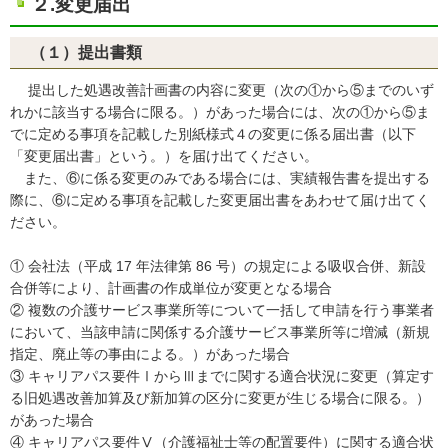
２.変更届出
（１）提出書類
提出した処遇改善計画書の内容に変更（次の①から⑤までのいず
れかに該当する場合に限る。）があった場合には、次の①から⑤ま
でに定める事項を記載した別紙様式４の変更に係る届出書（以下
「変更届出書」という。）を届け出てください。
また、⑥に係る変更のみである場合には、実績報告書を提出する
際に、⑥に定める事項を記載した変更届出書をあわせて届け出てく
ださい。
① 会社法（平成 17 年法律第 86 号）の規定による吸収合併、新設
合併等により、計画書の作成単位が変更となる場合
② 複数の介護サービス事業所等について一括して申請を行う事業者
において、当該申請に関係する介護サービス事業所等に増減（新規
指定、廃止等の事由による。）があった場合
③ キャリアパス要件ⅠからⅢまでに関する適合状況に変更（算定す
る旧処遇改善加算及び新加算の区分に変更が生じる場合に限る。）
があった場合
④ キャリアパス要件Ⅴ（介護福祉士等の配置要件）に関する適合状