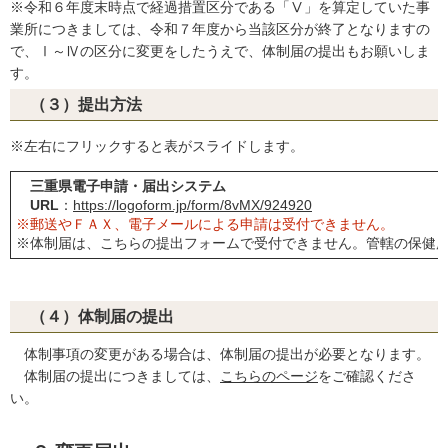
※令和６年度末時点で経過措置区分である「Ⅴ」を算定していた事
業所につきましては、令和７年度から当該区分が終了となりますの
で、Ⅰ～Ⅳの区分に変更をしたうえで、体制届の提出もお願いしま
す。
提出方法
（３）
※左右にフリックすると表がスライドします。
三重県電子申請・届出システム
URL
：
https://logoform.jp/form/8vMX/924920
※郵送やＦＡＸ、電子メールによる申請は受付できません。
※体制届は、こちらの提出フォームで受付できません。管轄の保健
（４）体制届の提出
体制事項の変更がある場合は、体制届の提出が必要となります。
体制届の提出につきましては、
こちらのページ
をご確認くださ
い。