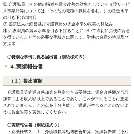
② 介護職員（その他の職種を賃金改善の対象としている介護サービ
ス事業所等については、その他の職種の職員を含む。）の賃金水準
の引き下げの内容
③ 当該法人の経営及び介護職員の賃金水準の改善の見込み
④ 介護職員の賃金水準を引き下げることについて適切に労使の合意
を得ていること等の必要な手続きに関して、労使の合意の時期及び
方法等
〇
特別な事情に係る届出書（別紙様式５）
４.実績報告書
（１）提出書類
介護職員等処遇改善加算を算定できる要件は、賃金改善額が当該
加算による収入額以上であることであり、これが下回ることは想定
されていません。この点を十分考慮し、返還が生じることのないよ
うに賃金改善を実施してください。
〇
実績報告書（別紙様式３）
・別紙様式３－１ 介護職員等処遇改善加算 実績報告書（令和