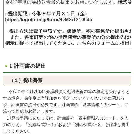
令和7年度の実績報告書の提出をお願いいたします。
様式等
○
提出期限：令和８年７月３１日（金）
https://logoform.jp/form/8vMX/1210645
提出方法は電子申請です。保健所、福祉事務所に提出され
また、各市町等の他の指定権者の事業所の分の提出先は各
指示に従って提出してください。こちらのフォームに提出
1.計画書の提出
（１）提出書類
令和７年４月以降に介護職員等処遇改善加算の算定を受けようと
する場合、前年度に当該加算を算定しているかいないかに関わら
ず、計画書の提出が必要です。計画書の「基本情報入力シート」に
沿って作成をお願いします。
加算の申請にあたっては、計画書の「基本情報入力シート」を入
力のうえ、「別紙様式2－1」および「別紙様式2－2」を作成し提出
してください。