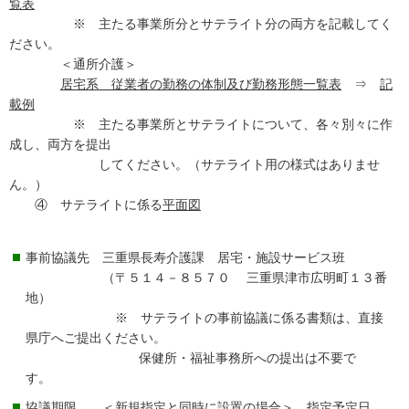
覧表
※ 主たる事業所分とサテライト分の両方を記載してく
ださい。
＜通所介護＞
居宅系 従業者の勤務の体制及び勤務形態一覧表
⇒
記
載例
※ 主たる事業所とサテライトについて、各々別々に作
成し、両方を提出
してください。（サテライト用の様式はありませ
ん。）
④ サテライトに係る
平面図
事前協議先 三重県長寿介護課 居宅・施設サービス班
（〒５１４－８５７０ 三重県津市広明町１３番
地）
※ サテライトの事前協議に係る書類は、直接
県庁へご提出ください。
保健所・福祉事務所への提出は不要で
す。
協議期限 ＜新規指定と同時に設置の場合＞ 指定予定日