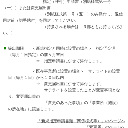
指定（許可）申請書（別紙様式第一号
（一））または変更届出書
（別紙様式第一号（五））のみ添付し、返信
用封筒（切手貼付）を同封してください。
（持参される場合は、３部ともお持ちくださ
い。）
提出期限 ＜新規指定と同時に設置の場合＞ 指定予定月
（毎月１日指定）の前々月末日
⇒ 指定申請書に併せて添付します。
＜既存事業所に設置の場合＞ サテライトの設置
日（毎月１日）から１０日以内
⇒ 変更届出書に併せて添付します。
サテライトを設置したことが変更事項とな
り、変更届出書の
「変更のあった事項」の「事業所（施設）
の所在地」に該当します。
「新規指定申請書類（関係様式等）」のページへ
「変更届」のページへ