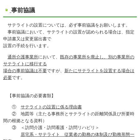
事前協議
サテライトの設置については、必ず事前協議をお願いします。
事前協議において、サテライトの設置が認められる場合は、指定
申請書又は変更届出書で
設置の手続を行います。
通所介護事業所
において、
既存の事業所を廃止し、別の事業所の
サテライトに移行する
場合の事前協議は不要
ですが、
新たにサテライトを設置する場合は
必要
です。
【事前協議の必要書類】
①
サテライトの設置に係る理由書
② 地図等（主たる事務所とサテライトの距離関係及び所要時
間の根拠となる資料）
③ ＜訪問介護・訪問看護・訪問リハビリ＞
居宅系・サテライト 従業者の勤務の体制及び勤務形態一