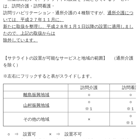
は、訪問介護・訪問看護・
訪問リハビリテーション・通所介護の４種類ですが、
通所介護につ
いては、平成２７年１１月に、
新たに取扱を整理し、平成２８年１月１日以降の設置に適用しまし
たので、上記の取扱からは
除外しています。
【サテライトの設置が可能なサービスと地域の範囲】 （通所介護
を除く）
※左右にフリックすると表がスライドします。
訪問介護
訪問看
離島振興地域
○
○
○
○
山村振興地域
※１
※１
○
その他の地域
×
※１
○ ⇒ 設置可 × ⇒ 設置不可