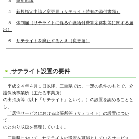
３
事前協議
４
新規指定申請／変更届（サテライト特有の添付書類）
５
体制届（サテライトに係る介護給付費算定体制等に関する届
出）
６
サテライトを廃止するとき（変更届）
サテライト設置の要件
平成２４年４月１日以降、三重県では、一定の条件のもとで、介
護保険事業所（主たる事業所）
の出張所等（以下「サテライト」という。）の設置を認めることと
し、
「居宅サービスにおける出張所等（サテライト）の設置につい
て」
のとおり取扱を整理しています。
三重県において、サテライトの設置を可能としているサービス