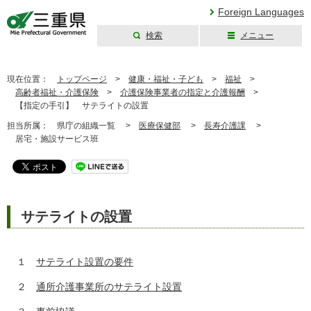
Foreign Languages
検索
メニュー
三重県公式ウェブ
サイト
現在位置：
トップページ
>
健康・福祉・子ども
>
福祉
>
高齢者福祉・介護保険
>
介護保険事業者の指定と介護報酬
>
【指定の手引】 サテライトの設置
担当所属：
県庁の組織一覧 >
医療保健部
>
長寿介護課
>
居宅・施設サービス班
サテライトの設置
１
サテライト設置の要件
２
通所介護事業所のサテライト設置