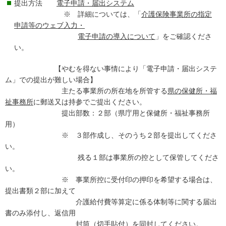
提出方法
電子申請・届出システム
※ 詳細については、「
介護保険事業所の指定
申請等のウェブ入力・
電子申請の導入について
」をご確認くださ
い。
【やむを得ない事情により「電子申請・届出システ
ム」での提出が難しい場合】
主たる事業所の所在地を所管する
県の保健所・福
祉事務所
に郵送又は持参でご提出ください。
提出部数：２部（県庁用と保健所・福祉事務所
用）
※ ３部作成し、そのうち２部を提出してくださ
い。
残る１部は事業所の控として保管してくださ
い。
※ 事業所控に受付印の押印を希望する場合は、
提出書類２部に加えて
介護給付費等算定に係る体制等に関する届出
書のみ添付し、返信用
封筒（切手貼付）を同封してください。