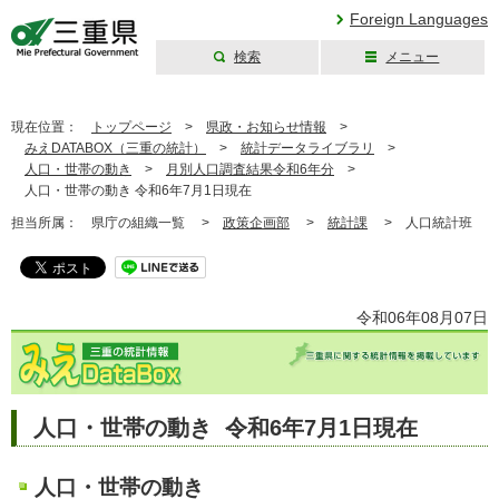
Foreign Languages
検索
メニュー
三重県公式ウェブ
サイト
現在位置：
トップページ
>
県政・お知らせ情報
>
みえDATABOX（三重の統計）
>
統計データライブラリ
>
人口・世帯の動き
>
月別人口調査結果令和6年分
>
人口・世帯の動き 令和6年7月1日現在
担当所属：
県庁の組織一覧 >
政策企画部
>
統計課
>
人口統計班
令和06年08月07日
人口・世帯の動き 令和6年7月1日現在
人口・世帯の動き