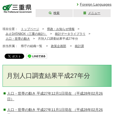
Foreign Languages
検索
メニュー
三重県公式ウェブ
サイト
現在位置：
トップページ
>
県政・お知らせ情報
>
みえDATABOX（三重の統計）
>
統計データライブラリ
>
人口・世帯の動き
>
月別人口調査結果平成27年分
担当所属：
県庁の組織一覧 >
政策企画部
>
統計課
月別人口調査結果平成27年分
人口・世帯の動き 平成27年12月1日現在
（平成28年02月26
日）
人口・世帯の動き 平成27年11月1日現在
（平成28年02月26