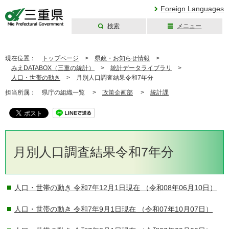
Foreign Languages
検索
メニュー
三重県公式ウェブ
サイト
現在位置：
トップページ
>
県政・お知らせ情報
>
みえDATABOX（三重の統計）
>
統計データライブラリ
>
人口・世帯の動き
>
月別人口調査結果令和7年分
担当所属：
県庁の組織一覧 >
政策企画部
>
統計課
月別人口調査結果令和7年分
人口・世帯の動き 令和7年12月1日現在
（令和08年06月10日）
人口・世帯の動き 令和7年9月1日現在
（令和07年10月07日）