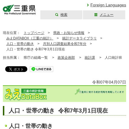
Foreign Languages
検索
メニュー
三重県公式ウェブ
サイト
現在位置：
トップページ
>
県政・お知らせ情報
>
みえDATABOX（三重の統計）
>
統計データライブラリ
>
人口・世帯の動き
>
月別人口調査結果令和7年分
>
人口・世帯の動き 令和7年3月1日現在
担当所属：
県庁の組織一覧 >
政策企画部
>
統計課
>
人口統計班
令和07年04月07日
人口・世帯の動き 令和7年3月1日現在
人口・世帯の動き