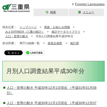
Foreign Languages
検索
メニュー
三重県公式ウェブ
サイト
現在位置：
トップページ
>
県政・お知らせ情報
>
みえDATABOX（三重の統計）
>
統計データライブラリ
>
人口・世帯の動き
>
月別人口調査結果平成30年分
担当所属：
県庁の組織一覧 >
政策企画部
>
統計課
月別人口調査結果平成30年分
人口・世帯の動き 平成30年12月1日現在
（平成31年01月08
日）
人口・世帯の動き 平成30年11月1日現在
（平成30年12月07