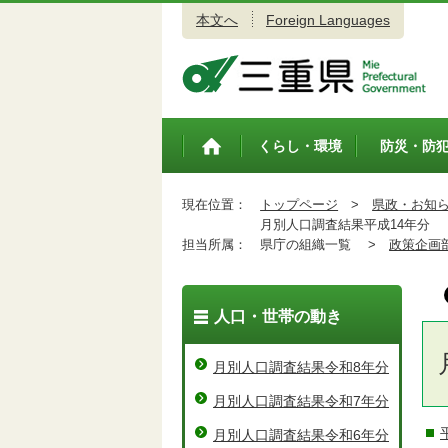
本文へ
Foreign Languages
三重県公式ウェブサイト
くらし・環境
防災・防
トップペ
ージ
現在位置：
トップページ
>
県政・お知
月別人口調査結果平成14年分
担当所属：
県庁の組織一覧 >
政策企画
人口・世帯の動き
月別人口調査結果令和8年分
月別人口調査結果令和7年分
月別人口調査結果令和6年分