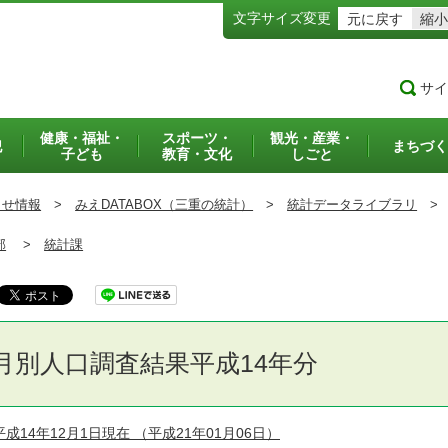
文字サイズ変更
元に戻す
縮小
サイ
健康・福祉・
スポーツ・
観光・産業・
犯
まちづく
子ども
教育・文化
しごと
らせ情報
>
みえDATABOX（三重の統計）
>
統計データライブラリ
>
部
>
統計課
月別人口調査結果平成14年分
平成14年12月1日現在
（平成21年01月06日）