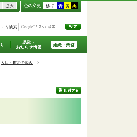
色の変更
拡大
標準
青
黄
黒
ト内検索
県政・
り
組織・業務
お知らせ情報
人口・世帯の動き
>
印刷する