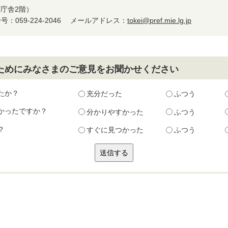
町庁舎2階）
：059-224-2046
メールアドレス：
tokei@pref.mie.lg.jp
ためにみなさまのご意見をお聞かせください
たか？
充分だった
ふつう
かったですか？
分かりやすかった
ふつう
？
すぐに見つかった
ふつう