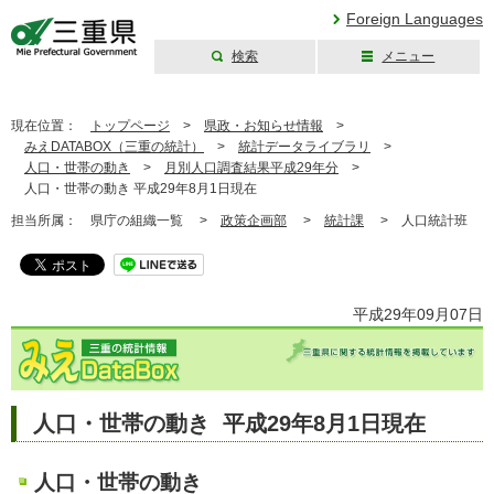
Foreign Languages
検索
メニュー
三重県公式ウェブ
サイト
現在位置：
トップページ
>
県政・お知らせ情報
>
みえDATABOX（三重の統計）
>
統計データライブラリ
>
人口・世帯の動き
>
月別人口調査結果平成29年分
>
人口・世帯の動き 平成29年8月1日現在
担当所属：
県庁の組織一覧 >
政策企画部
>
統計課
>
人口統計班
平成29年09月07日
人口・世帯の動き 平成29年8月1日現在
人口・世帯の動き