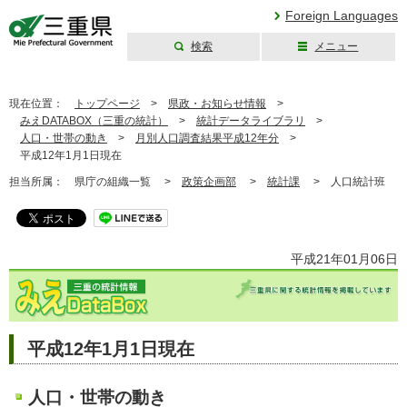
Foreign Languages
検索
メニュー
三重県公式ウェブ
サイト
現在位置：
トップページ
>
県政・お知らせ情報
>
みえDATABOX（三重の統計）
>
統計データライブラリ
>
人口・世帯の動き
>
月別人口調査結果平成12年分
>
平成12年1月1日現在
担当所属：
県庁の組織一覧 >
政策企画部
>
統計課
>
人口統計班
平成21年01月06日
平成12年1月1日現在
人口・世帯の動き