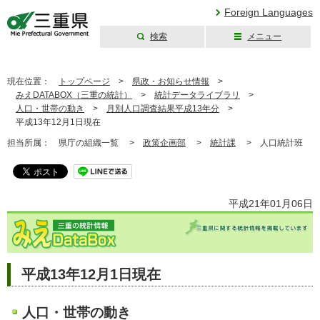
Foreign Languages
検索
メニュー
三重県公式ウェブ
サイト
現在位置：
トップページ
>
県政・お知らせ情報
>
みえDATABOX（三重の統計）
>
統計データライブラリ
>
人口・世帯の動き
>
月別人口調査結果平成13年分
>
平成13年12月1日現在
担当所属：
県庁の組織一覧 >
政策企画部
>
統計課
>
人口統計班
平成21年01月06日
平成13年12月1日現在
人口・世帯の動き