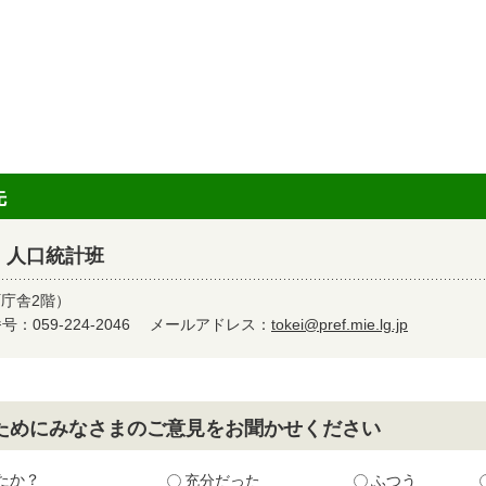
先
 人口統計班
町庁舎2階）
：059-224-2046
メールアドレス：
tokei@pref.mie.lg.jp
ためにみなさまのご意見をお聞かせください
たか？
充分だった
ふつう