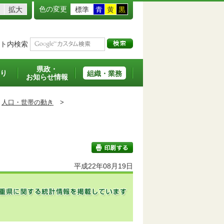
色の変更
拡大
標準
青
黄
黒
ト内検索
県政・
り
組織・業務
お知らせ情報
人口・世帯の動き
>
平成22年08月19日
印刷する