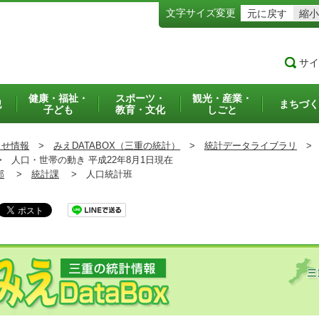
文字サイズ変更
元に戻す
縮小
サイ
健康・福祉・
スポーツ・
観光・産業・
犯
まちづく
子ども
教育・文化
しごと
らせ情報
>
みえDATABOX（三重の統計）
>
統計データライブラリ
>
>
人口・世帯の動き 平成22年8月1日現在
部
>
統計課
>
人口統計班