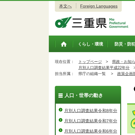
本文へ
Foreign Languages
三重県公式ウェブサイト
くらし・環境
防災・防
トップペ
ージ
現在位置：
トップページ
>
県政・お知
月別人口調査結果平成22年分
担当所属：
県庁の組織一覧 >
政策企画
人口・世帯の動き
月別人口調査結果令和8年分
月別人口調査結果令和7年分
月別人口調査結果令和6年分