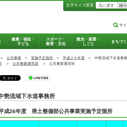
文字サイズ変更
元に戻す
縮小
サイ
健康・福祉・
スポーツ・
観光・産業・
犯
まちづく
子ども
教育・文化
しごと
>
公共事業
>
実施予定箇所
>
平成２６年度
>
中勢流域下水道事
部
>
公共事業運営課
>
公共事業運営班
中勢流域下水道事務所
平成26年度 県土整備部公共事業実施予定箇所