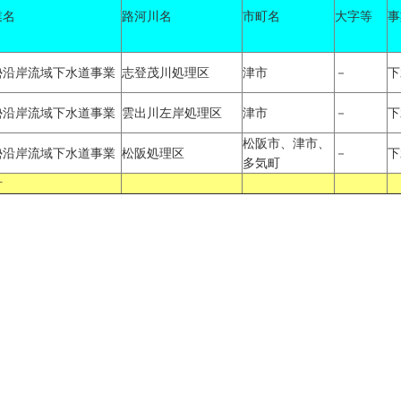
業名
路河川名
市町名
大字等
事
勢沿岸流域下水道事業
志登茂川処理区
津市
－
下
勢沿岸流域下水道事業
雲出川左岸処理区
津市
－
下
松阪市、津市、
勢沿岸流域下水道事業
松阪処理区
－
下
多気町
計