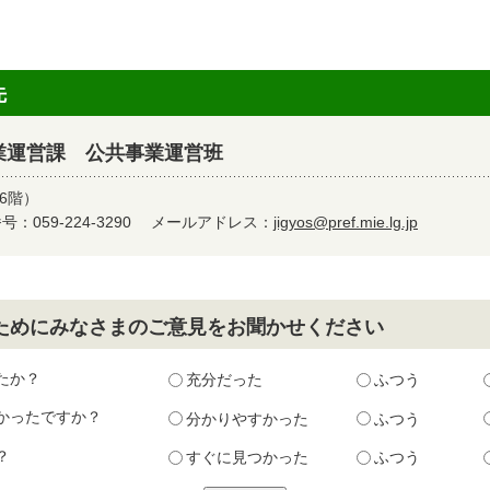
先
業運営課 公共事業運営班
6階）
：059-224-3290
メールアドレス：
jigyos@pref.mie.lg.jp
ためにみなさまのご意見をお聞かせください
たか？
充分だった
ふつう
かったですか？
分かりやすかった
ふつう
？
すぐに見つかった
ふつう