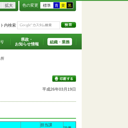
色の変更
拡大
標準
青
黄
黒
ト内検索
県政・
り
組織・業務
お知らせ情報
務所
平成26年03月19日
印刷する
担当課