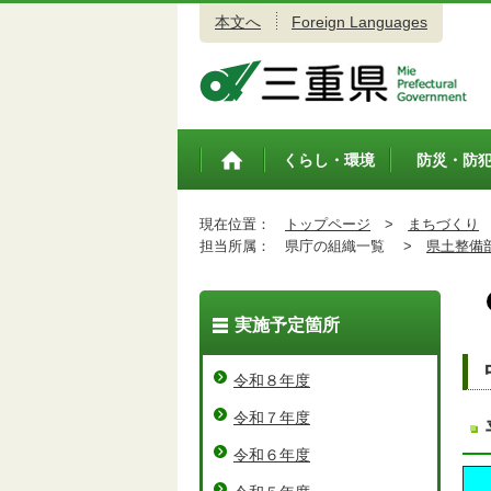
本文へ
Foreign Languages
三重県公式ウェブサイト
くらし・環境
防災・防
トップペ
ージ
現在位置：
トップページ
>
まちづくり
担当所属：
県庁の組織一覧 >
県土整備
実施予定箇所
令和８年度
令和７年度
令和６年度