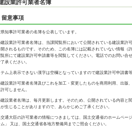
建設業許可業者名簿
留意事項
重県知事許可業者の名簿を公表しています。
の建設業許可業者名簿は、当課閲覧所において公開されている建設業許
公開されるものです。そのため、この名簿には記載されていない情報（
閲覧所にて建設業許可申請書等を閲覧してください。電話でのお問い合
ご了承ください。
ステム上表示できない漢字は空欄となっていますので建設業許可申請書
の建設業許可業者名簿及びこれを加工・変更したものを商用利用、出版
は許可しません。
の建設業者名簿は、毎月更新します。そのため、公開されている内容と
異が生じることがありますので、あらかじめご了承ください。
土交通大臣の許可業者の情報につきましては、国土交通省のホームページ
テム」 又は、国土交通省各地方整備局までご照会ください。