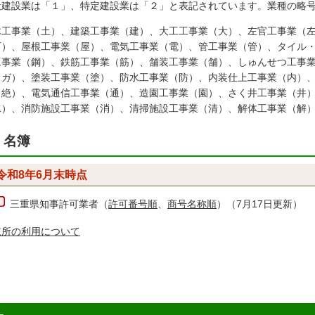
般建設業は「１」、特定建設業は「２」と表記されています。業種の略
木工事業（土）、建築工事業（建）、大工工事業（大）、左官工事業（
石）、屋根工事業（屋）、電気工事業（電）、管工事業（管）、タイル
工事業（鋼）、鉄筋工事業（筋）、舗装工事業（舗）、しゅんせつ工事
（ガ）、塗装工事業（塗）、防水工事業（防）、内装仕上工事業（内）
（絶）、電気通信工事業（通）、造園工事業（園）、さく井工事業（井
水）、消防施設工事業（消）、清掃施設工事業（清）、解体工事業（解
名簿
令和8年6月末時点
三重県知事許可業者
（
許可番号順
、
商号名称順
）（7月17日更新）
覧所の利用について