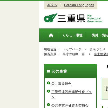
本文へ
Foreign Languages
三重県公式ウェブサイト
くらし・環境
防災・防
トップペ
ージ
現在位置：
トップページ
>
まちづくり
担当所属：
県庁の組織一覧 >
県土整備
公共事業
公共事業総合
三重県建設産業活性化プラ
ン
公共事業評価審査委員会