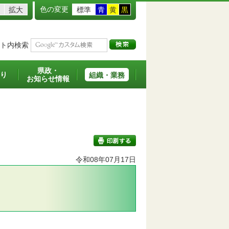
色の変更
拡大
標準
青
黄
黒
ト内検索
県政・
り
組織・業務
お知らせ情報
令和08年07月17日
印刷する