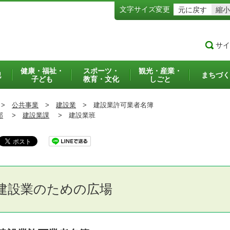
文字サイズ変更
元に戻す
縮小
サイ
健康・福祉・
スポーツ・
観光・産業・
犯
まちづく
子ども
教育・文化
しごと
>
公共事業
>
建設業
>
建設業許可業者名簿
部
>
建設業課
>
建設業班
建設業のための広場