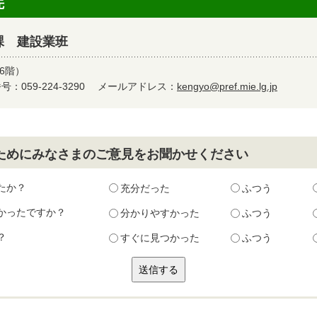
先
課 建設業班
6階）
：059-224-3290
メールアドレス：
kengyo@pref.mie.lg.jp
ためにみなさまのご意見をお聞かせください
たか？
充分だった
ふつう
かったですか？
分かりやすかった
ふつう
？
すぐに見つかった
ふつう