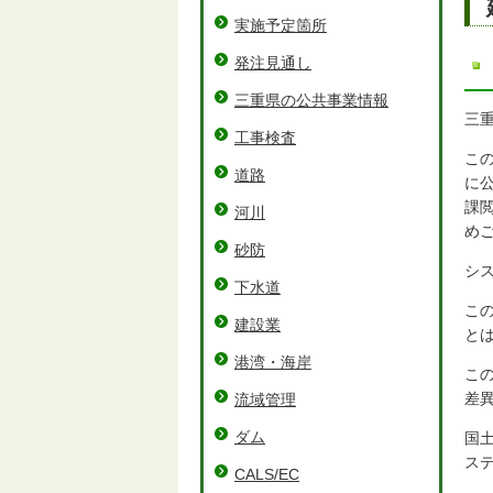
実施予定箇所
発注見通し
三重県の公共事業情報
三
工事検査
こ
道路
に
課
河川
め
砂防
シ
下水道
こ
建設業
と
港湾・海岸
こ
差
流域管理
ダム
国
ス
CALS/EC