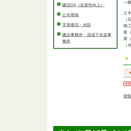
一
建設DX（⽣産性向上）
土
公共用地
（
災害復旧・水防
物
業
建設事務所・流域下水道事
業
務所
（
閲