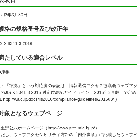
公表⽇
2年3月30日
規格の規格番号及び改正年
 X 8341-3:2016
満たしている適合レベル
A準拠
記：「準拠」という対応度の表記は、情報通信アクセス協議会ウェブア
のJIS X 8341-3:2016 対応度表記ガイドライン – 2016年3月版
RL
http://waic.jp/docs/jis2016/compliance-guidelines/201603/
)
対象となるウェブページ
重県公式ホームページ（
http://www.pref.mie.lg.jp/
）
だし、ウェブアクセシビリティ方針の「例外事項」に記載したウェブペ