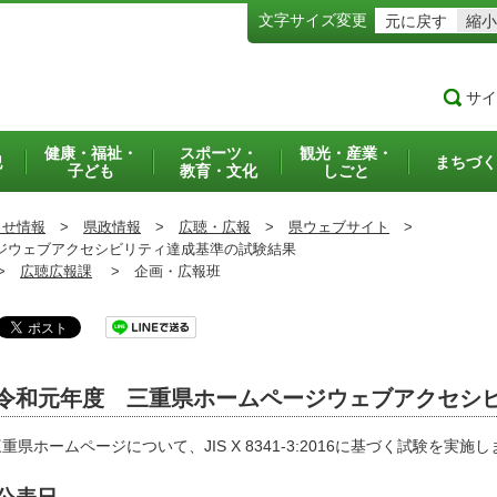
文字サイズ変更
元に戻す
縮小
サイ
健康・福祉・
スポーツ・
観光・産業・
犯
まちづく
子ども
教育・文化
しごと
らせ情報
>
県政情報
>
広聴・広報
>
県ウェブサイト
>
ウェブアクセシビリティ達成基準の試験結果
>
広聴広報課
>
企画・広報班
令和元年度 三重県ホームページウェブアクセシ
県ホームページについて、JIS X 8341-3:2016に基づく試験を実