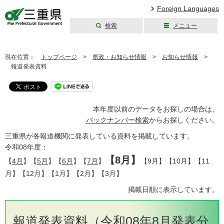
Foreign Languages
検索
メニュー
三重県公式ウェブ
サイト
現在位置：
トップページ
>
県政・お知らせ情報
>
お知らせ情報
>
報道発表資料
本年度以前のデータをお探しの場合は、
バックナンバー検索
からお探しください。
三重県が各報道機関に発表している資料を掲載しています。
令和08年度：
【8月】
【
4月
】【
5月
】【
6月
】【
7月
】
【9月】【10月】【11
月】【12月】【1月】【2月】【3月】
掲載日順に表示しています。
報道発表資料（令和08年8月発表分