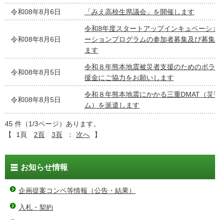
令和08年8月6日
「みえ高校生県議会」を開催します
令和8年度スタートアップインキュベーショ
令和08年8月6日
ーションプログラムの参加者募集及び募集
ます
令和８年熊本地震被災者支援のためのボラ
令和08年8月5日
援金にご協力をお願いします
令和８年熊本地震にかかる三重DMAT（災
令和08年8月5日
ム）を派遣します
45 件（1/3ページ）あります。
【
1頁
2頁
3頁
：
次へ
】
お知らせ情報
企画提案コンペ等情報（公告・結果）
入札・契約