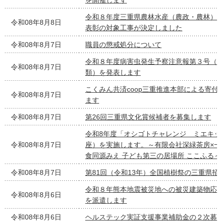
を開催します
令和８年度三重県農林水産（農政・農林）
令和08年8月8日
表彰の対象工事が決定しました
令和08年8月7日
職員の懲戒処分について
令和８年度病害虫発生予察注意報第３号（
令和08年8月7日
類）を発表します
こくみん共済coop三重推進本部による寄付
令和08年8月7日
ます
令和08年8月7日
第26回三重県文化賞候補者を募集します
令和8年度「オシゴトチャレンジ ミエキッ
令和08年8月7日
座）を実施します。～有限会社深緑茶房×一
食同源みえ 子ども第三の居場所 ここふる～
令和08年8月7日
第81回（令和13年）全国植樹祭の三重県招
令和８年熊本地震被災地への被災建築物応
令和08年8月6日
を派遣します
令和08年8月6日
ヘルステック実証支援事業補助金の２次募