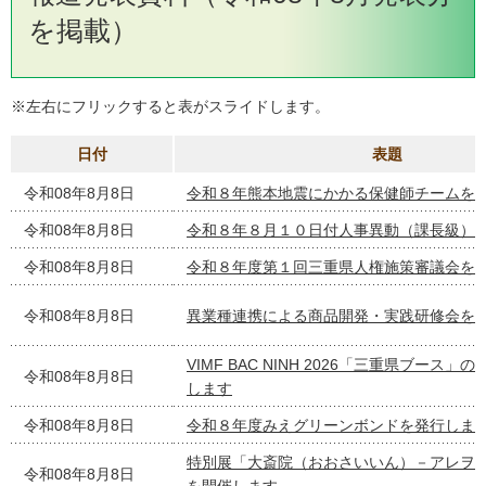
を掲載）
※左右にフリックすると表がスライドします。
日付
表題
令和08年8月8日
令和８年熊本地震にかかる保健師チームを
令和08年8月8日
令和８年８月１０日付人事異動（課長級）
令和08年8月8日
令和８年度第１回三重県人権施策審議会を
令和08年8月8日
異業種連携による商品開発・実践研修会を
VIMF BAC NINH 2026「三重県ブース
令和08年8月8日
します
令和08年8月8日
令和８年度みえグリーンボンドを発行しま
特別展「大斎院（おおさいいん）－アレヲ
令和08年8月8日