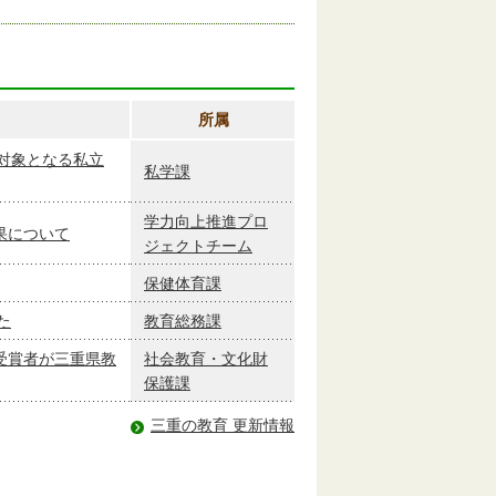
所属
対象となる私立
私学課
学力向上推進プロ
果について
ジェクトチーム
保健体育課
た
教育総務課
受賞者が三重県教
社会教育・文化財
保護課
三重の教育 更新情報