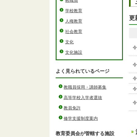
教職員
学校教育
更
人権教育
社会教育
文化
令
文化施設
令
よく見られているページ
令
教職員採用・講師募集
令
高等学校入学者選抜
令
教員免許
修学支援制度案内
教育委員会が管轄する施設