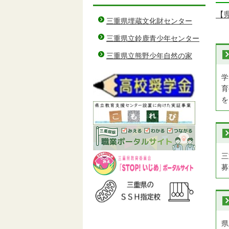
【
三重県埋蔵文化財センター
三重県立鈴鹿青少年センター
三重県立熊野少年自然の家
学
育
を
三
募
県