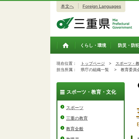
本文へ
Foreign Languages
三重県公式ウェブサイト
くらし・環境
防災・防
トップペ
ージ
現在位置：
トップページ
>
スポーツ・
担当所属：
県庁の組織一覧 >
教育委員会
スポーツ・教育・文化
スポーツ
三重の教育
教育全般