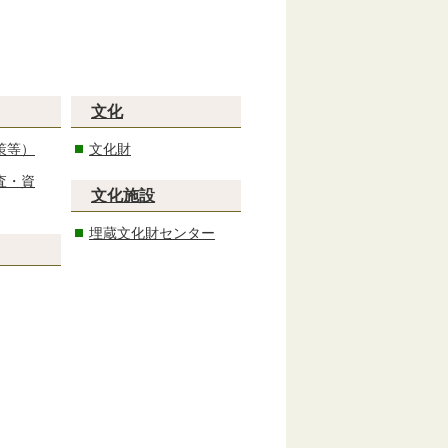
文化
策等）
文化財
査・資
文化施設
埋蔵文化財センター