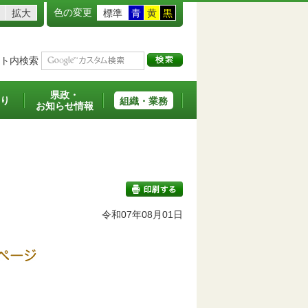
色の変更
拡大
標準
青
黄
黒
ト内検索
県政・
り
組織・業務
お知らせ情報
令和07年08月01日
印刷する