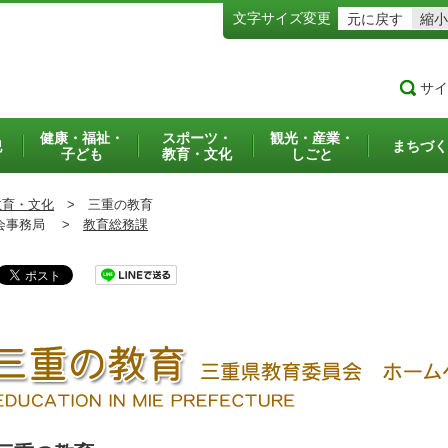
文字サイズ変更
元に戻す
縮小
サイ
健康・福祉・
スポーツ・
観光・産業・
犯
まちづく
子ども
教育・文化
しごと
教育・文化
>
三重の教育
事務局 >
教育総務課