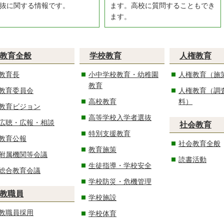
抜に関する情報です。
ます。高校に質問することもでき
ます。
教育全般
学校教育
人権教育
教育長
小中学校教育・幼稚園
人権教育（施
教育
教育委員会
人権教育（調
高校教育
料）
教育ビジョン
高等学校入学者選抜
広聴・広報・相談
社会教育
特別支援教育
教育公報
社会教育全般
教育施策
附属機関等会議
読書活動
生徒指導・学校安全
総合教育会議
学校防災・危機管理
教職員
学校施設
教職員採用
学校体育