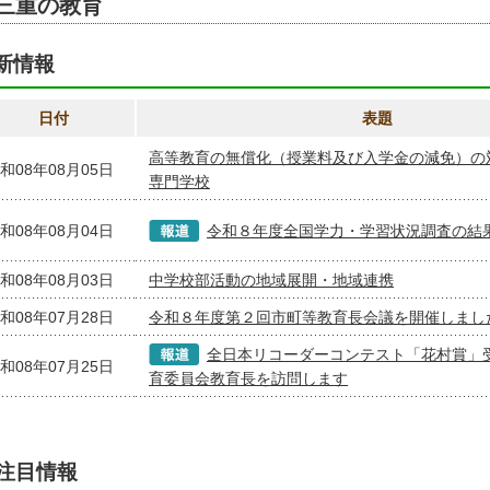
三重の教育
新情報
日付
表題
高等教育の無償化（授業料及び入学金の減免）の
和08年08月05日
専門学校
和08年08月04日
令和８年度全国学力・学習状況調査の結
和08年08月03日
中学校部活動の地域展開・地域連携
和08年07月28日
令和８年度第２回市町等教育長会議を開催しまし
全日本リコーダーコンテスト「花村賞」
和08年07月25日
育委員会教育長を訪問します
注目情報