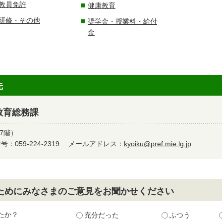
教員免許
健康教育
研修・その他
奨学金・授業料・給付
金
先
教育総務課
7階）
：059-224-2319
メールアドレス：
kyoiku@pref.mie.lg.jp
ためにみなさまのご意見をお聞かせください
たか？
充分だった
ふつう