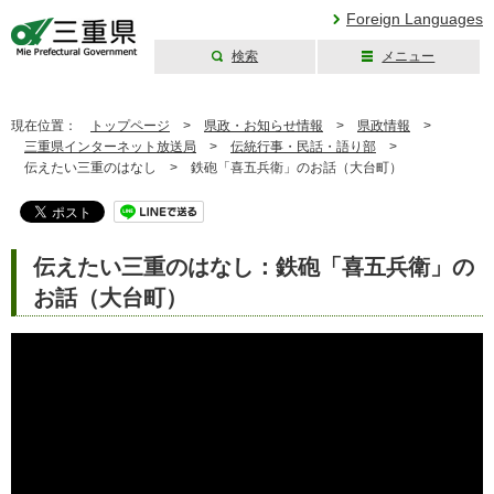
Foreign Languages
検索
メニュー
三重県公式ウェブ
サイト
現在位置：
トップページ
>
県政・お知らせ情報
>
県政情報
>
三重県インターネット放送局
>
伝統行事・民話・語り部
>
伝えたい三重のはなし >
鉄砲「喜五兵衛」のお話（大台町）
伝えたい三重のはなし：鉄砲「喜五兵衛」の
お話（大台町）