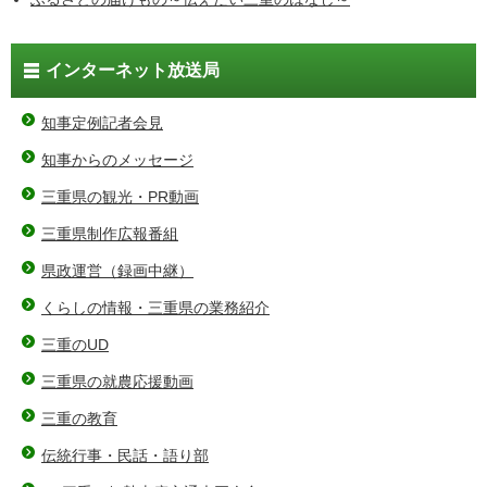
インターネット放送局
知事定例記者会見
知事からのメッセージ
三重県の観光・PR動画
三重県制作広報番組
県政運営（録画中継）
くらしの情報・三重県の業務紹介
三重のUD
三重県の就農応援動画
三重の教育
伝統行事・民話・語り部