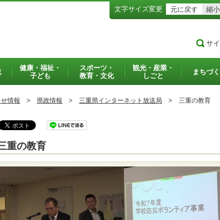
文字サイズ変更
元に戻す
縮小
サイ
健康・福祉・
スポーツ・
観光・産業・
犯
まちづく
子ども
教育・文化
しごと
らせ情報
>
県政情報
>
三重県インターネット放送局
>
三重の教育
三重の教育