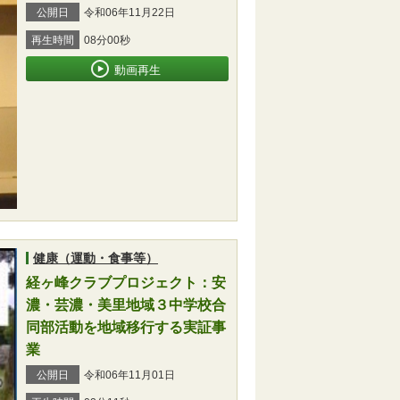
公開日
令和06年11月22日
再生時間
08分00秒
動画再生
健康（運動・食事等）
経ヶ峰クラブプロジェクト：安
濃・芸濃・美里地域３中学校合
同部活動を地域移行する実証事
業
公開日
令和06年11月01日