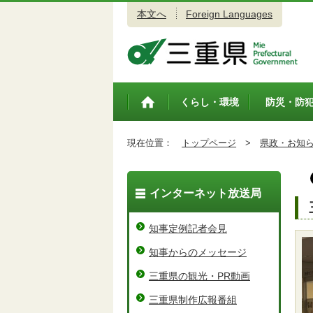
本文へ
Foreign Languages
三重県公式ウェブサイト
くらし・環境
防災・防
トップペ
ージ
現在位置：
トップページ
>
県政・お知
インターネット放送局
知事定例記者会見
知事からのメッセージ
三重県の観光・PR動画
三重県制作広報番組