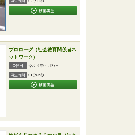
再生時間
02分11秒
動画再生
プロローグ（社会教育関係者ネ
ットワーク）
公開日
令和06年06月27日
再生時間
01分06秒
動画再生