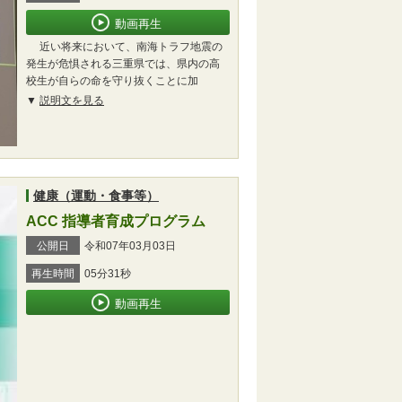
動画再生
近い将来において、南海トラフ地震の
発生が危惧される三重県では、県内の高
校生が自らの命を守り抜くことに加
説明文を見る
健康（運動・食事等）
ACC 指導者育成プログラム
公開日
令和07年03月03日
再生時間
05分31秒
動画再生