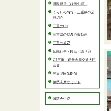
県政運営（録画中継）
くらしの情報・三重県の業
務紹介
三重のUD
三重県の就農応援動画
三重の教育
伝統行事・民話・語り部
G7三重・伊勢志摩交通大臣
会合
三重で国体開催
伊勢志摩サミット
県議会中継