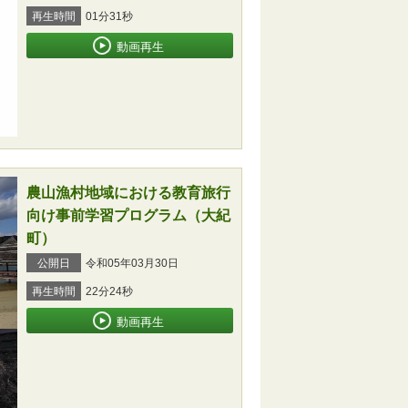
再生時間
01分31秒
動画再生
農山漁村地域における教育旅行
向け事前学習プログラム（大紀
町）
公開日
令和05年03月30日
再生時間
22分24秒
動画再生