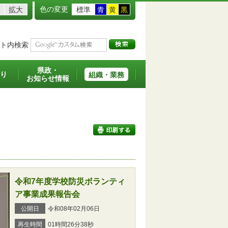
色の変更
拡大
標準
青
黄
黒
ト内検索
県政・
り
組織・業務
お知らせ情報
印刷する
令和7年度学校防災ボランティ
ア事業成果報告会
公開日
令和08年02月06日
再生時間
01時間26分38秒