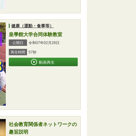
健康（運動・食事等）
皇學館大学合同体験教室
公開日
令和07年02月28日
再生時間
57秒
動画再生
社会教育関係者ネットワークの
趣旨説明